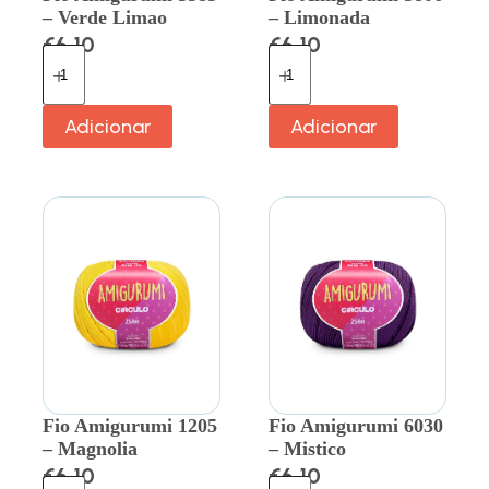
– Verde Limao
– Limonada
€
6.10
€
6.10
Adicionar
Adicionar
Fio Amigurumi 1205
Fio Amigurumi 6030
– Magnolia
– Mistico
€
6.10
€
6.10