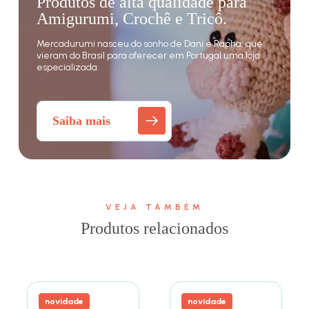
Produtos de alta qualidade para
Amigurumi, Crochê e Tricô.
Mercadurumi nasceu do sonho de Dani e Rapha, que
vieram do Brasil para oferecer em Portugal uma loja
especializada.
Saiba mais
VEJA TAMBÉM
Produtos relacionados
novidade
novidade