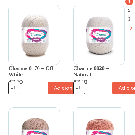
1
2
3
Charme 8176 – Off
Charme 0020 –
White
Natural
€
7.10
€
7.10
Adicionar
Adicio