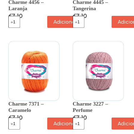
Charme 4456 –
Charme 4445 –
Laranja
Tangerina
€
7.10
€
7.10
Adicionar
Adicio
Charme 7371 –
Charme 3227 –
Caramelo
Perfume
€
7.10
€
7.10
Adicionar
Adicio