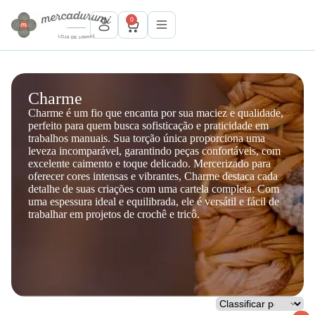
P
0
u
l
a
r
p
a
Charme
r
Charme é um fio que encanta por sua maciez e qualidade,
a
perfeito para quem busca sofisticação e praticidade em
o
trabalhos manuais. Sua torção única proporciona uma
c
leveza incomparável, garantindo peças confortáveis, com
o
excelente caimento e toque delicado. Mercerizado para
n
oferecer cores intensas e vibrantes, Charme destaca cada
t
detalhe de suas criações com uma cartela completa. Com
e
uma espessura ideal e equilibrada, ele é versátil e fácil de
ú
trabalhar em projetos de crochê e tricô.
d
o