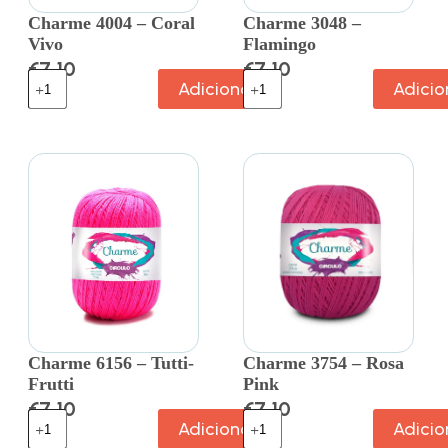
Charme 4004 – Coral
Charme 3048 –
Vivo
Flamingo
€
7.10
€
7.10
Adicionar
Adicio
Charme 6156 – Tutti-
Charme 3754 – Rosa
Frutti
Pink
€
7.10
€
7.10
Adicionar
Adicio