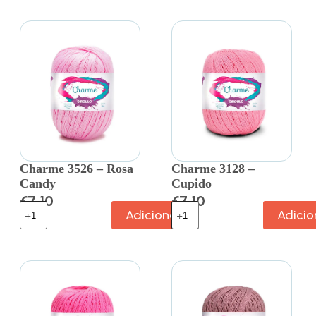
Charme 3526 – Rosa
Charme 3128 –
Candy
Cupido
€
7.10
€
7.10
Adicionar
Adicio