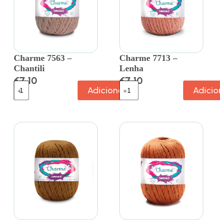
Charme 7563 –
Charme 7713 –
Chantili
Lenha
€
7.10
€
7.10
Adicionar
Adicio