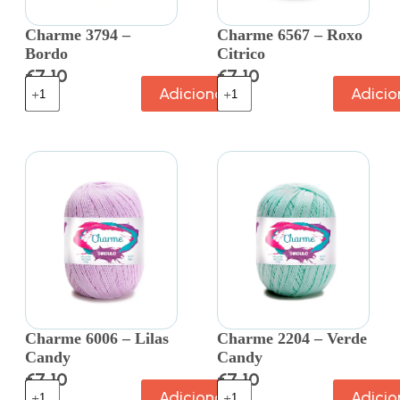
Charme 3794 –
Charme 6567 – Roxo
Bordo
Citrico
€
7.10
€
7.10
Adicionar
Adicio
Charme 6006 – Lilas
Charme 2204 – Verde
Candy
Candy
€
7.10
€
7.10
Adicionar
Adicio