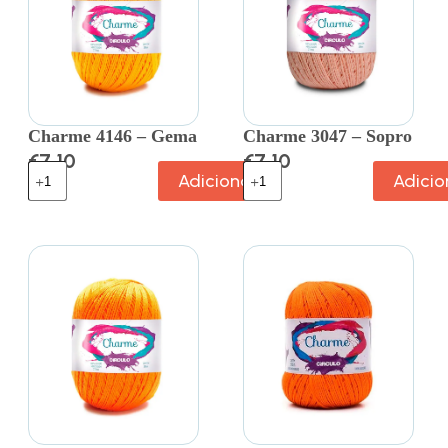
Charme 4146 – Gema
Charme 3047 – Sopro
€
7.10
€
7.10
Adicionar
Adicio