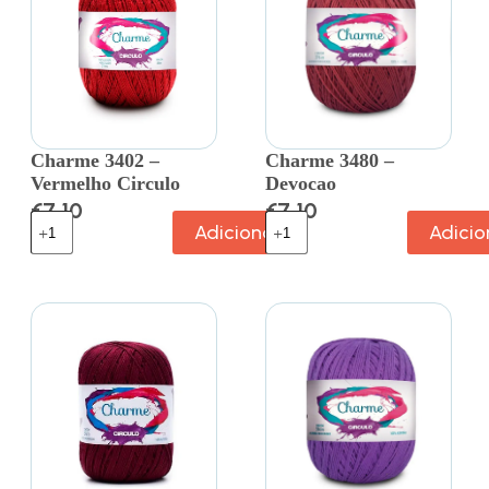
Charme 3402 –
Charme 3480 –
Vermelho Circulo
Devocao
€
7.10
€
7.10
Adicionar
Adicio