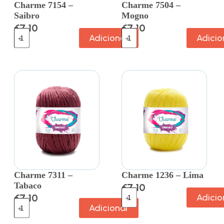
Charme 7154 –
Charme 7504 –
Saibro
Mogno
€
7.10
€
7.10
Adicionar
Adicio
Charme 7311 –
Charme 1236 – Lima
Tabaco
€
7.10
€
7.10
Adicio
Adicionar