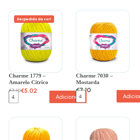
Despedida da cor!
Charme 1779 –
Charme 7030 –
Amarelo Citrico
Mostarda
€
7.10
€
5.02
€
7.10
Adicio
Adicionar