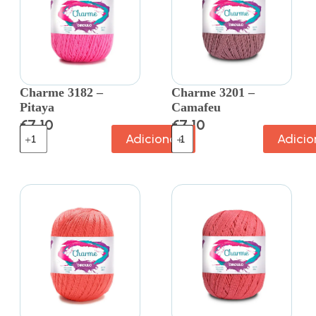
Charme 3182 –
Charme 3201 –
Pitaya
Camafeu
€
7.10
€
7.10
Adicionar
Adicio