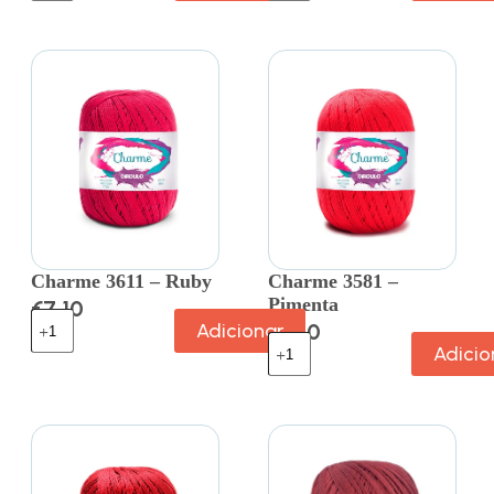
Charme 3611 – Ruby
Charme 3581 –
Pimenta
€
7.10
Adicionar
€
7.10
Adicio