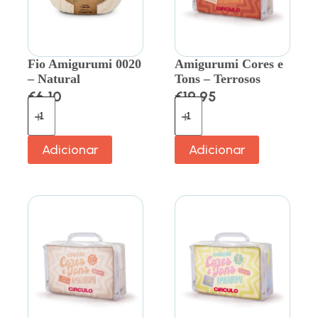
Fio Amigurumi 0020
Amigurumi Cores e
– Natural
Tons – Terrosos
€
6.10
€
19.95
Adicionar
Adicionar