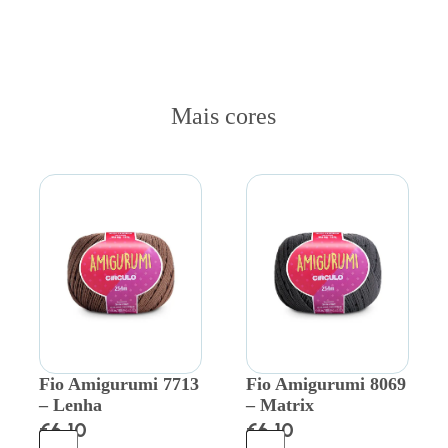
Mais cores
Fio Amigurumi 7713
Fio Amigurumi 8069
– Lenha
– Matrix
€
6.10
€
6.10