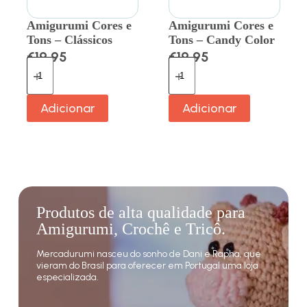
Amigurumi Cores e
Amigurumi Cores e
Tons – Clássicos
Tons – Candy Color
€
19.95
€
19.95
Adicionar
Adicionar
Produtos de alta qualidade para
Amigurumi, Crochê e Tricô.
Mercadurumi nasceu do sonho de Dani e Rapha, que
vieram do Brasil para oferecer em Portugal uma loja
especializada.