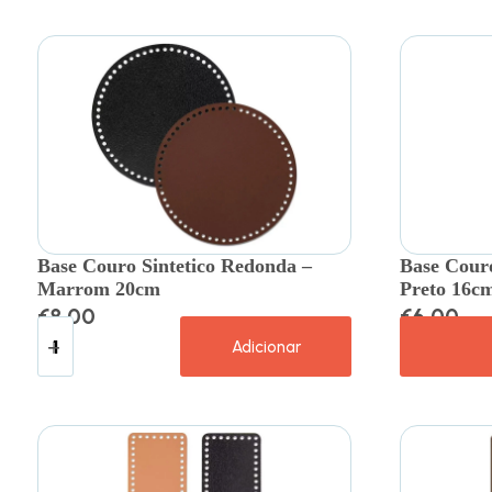
Base Couro Sintetico Redonda –
Base Couro
Marrom 20cm
Preto 16c
€
8.00
€
6.00
Adicionar