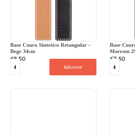
Base Couro Sintetico Retangular –
Base Couro
Bege 34cm
Marrom 2
€
8.50
€
7.50
Adicionar