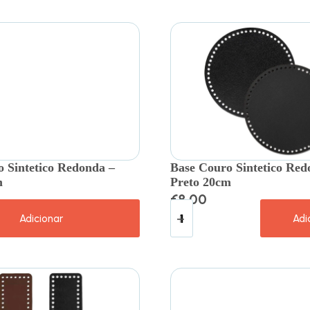
 Sintetico Redonda –
Base Couro Sintetico Red
m
Preto 20cm
€
8.00
Adicionar
Adi