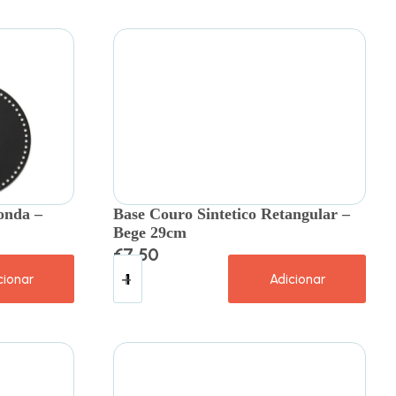
onda –
Base Couro Sintetico Retangular –
Bege 29cm
€
7.50
cionar
Adicionar