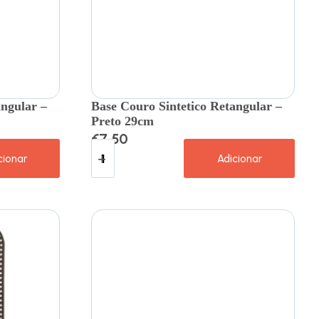
angular –
Base Couro Sintetico Retangular –
Preto 29cm
€
7.50
cionar
Adicionar