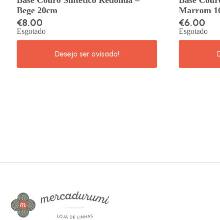
Base Couro Sintetico Redonda –
Base Couro
Bege 20cm
Marrom 1
€
8.00
€
6.00
Esgotado
Esgotado