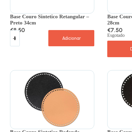
Base Couro Sintetico Retangular –
Base Couro
Preto 34cm
28cm
€
8.50
€
7.50
Esgotado
Adicionar