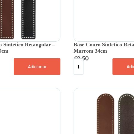
 Sintetico Retangular –
Base Couro Sintetico Ret
9cm
Marrom 34cm
€
8.50
Adicionar
Adi