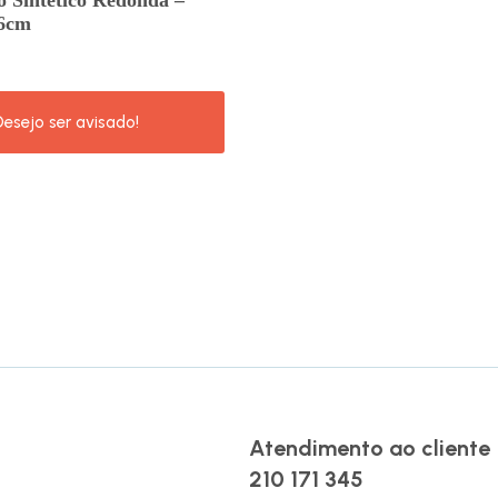
 Sintetico Redonda –
6cm
Atendimento ao cliente
210 171 345