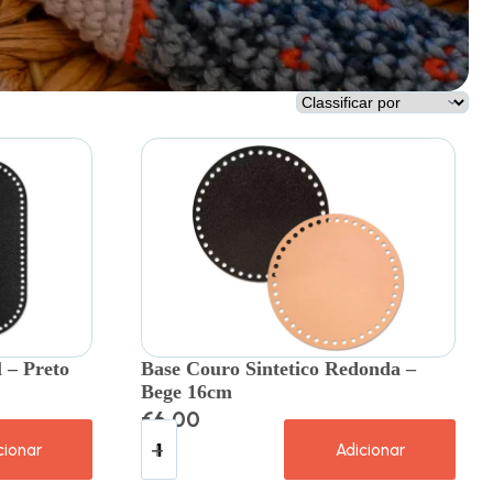
 – Preto
Base Couro Sintetico Redonda –
Bege 16cm
€
6.00
cionar
Adicionar