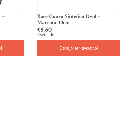
 –
Base Couro Sintetico Oval –
Marrom 30cm
€
8.50
Esgotado