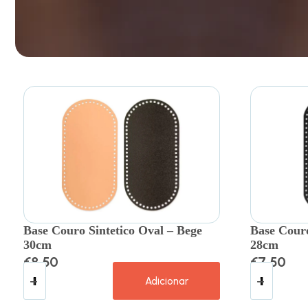
Base Couro Sintetico Oval – Bege
Base Couro
30cm
28cm
€
8.50
€
7.50
Adicionar