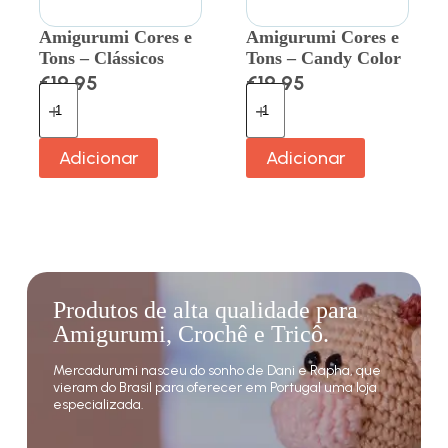
Amigurumi Cores e
Amigurumi Cores e
Tons – Clássicos
Tons – Candy Color
€
19.95
€
19.95
Adicionar
Adicionar
Produtos de alta qualidade para
Amigurumi, Crochê e Tricô.
Mercadurumi nasceu do sonho de Dani e Rapha, que
vieram do Brasil para oferecer em Portugal uma loja
especializada.