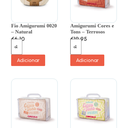
Fio Amigurumi 0020
Amigurumi Cores e
– Natural
Tons – Terrosos
€
6.10
€
19.95
Adicionar
Adicionar