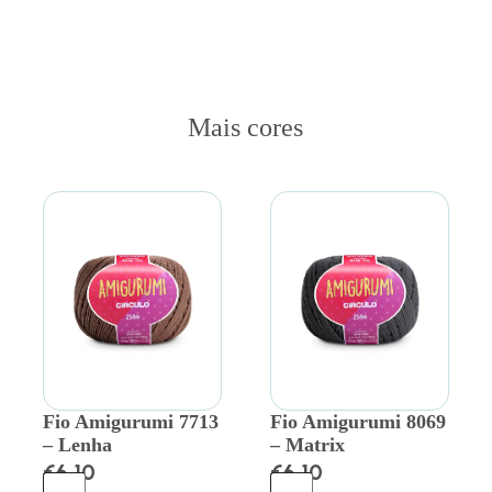
Mais cores
Fio Amigurumi 7713
Fio Amigurumi 8069
– Lenha
– Matrix
€
6.10
€
6.10