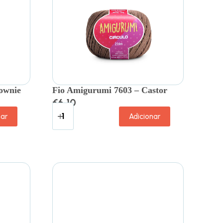
ownie
Fio Amigurumi 7603 – Castor
€
6.10
nar
Adicionar