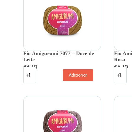
Fio Amigurumi 7077 – Doce de
Fio Ami
Leite
Rosa
€
6.10
€
6.10
Adicionar