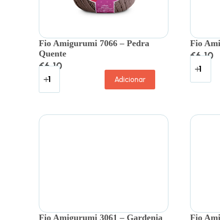
Fio Amigurumi 7066 – Pedra
Fio Ami
Quente
€
6.10
€
6.10
Adicionar
Fio Amigurumi 3061 – Gardenia
Fio Ami