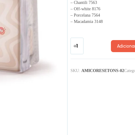
– Chantili 7563
– Off-white 8176
– Porcelana 7564
– Macadamia 3148
Adiciona
SKU:
AMICORESETONS-02
Categ