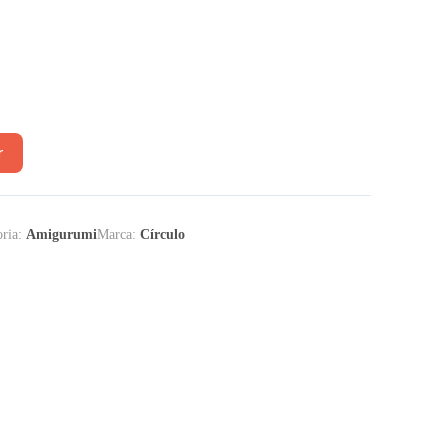
r
oria:
Amigurumi
Marca:
Círculo