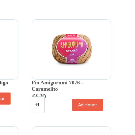
digo
Fio Amigurumi 7076 –
Caramelito
€
6.10
nar
Adicionar