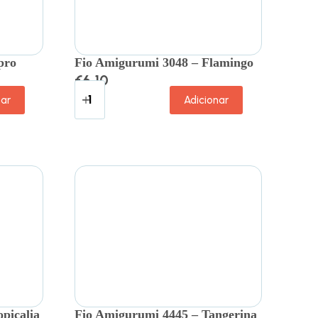
pro
Fio Amigurumi 3048 – Flamingo
€
6.10
nar
Adicionar
picalia
Fio Amigurumi 4445 – Tangerina