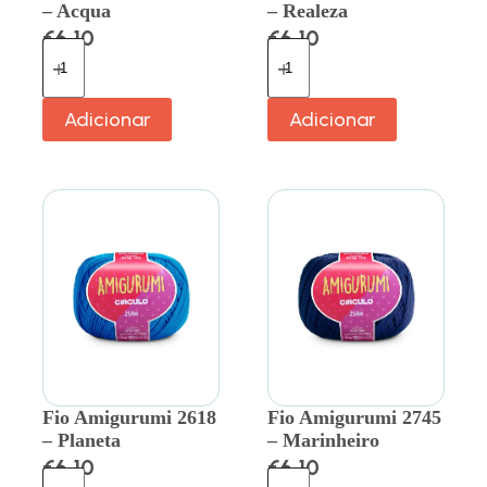
– Acqua
– Realeza
€
6.10
€
6.10
Adicionar
Adicionar
Fio Amigurumi 2618
Fio Amigurumi 2745
– Planeta
– Marinheiro
€
6.10
€
6.10