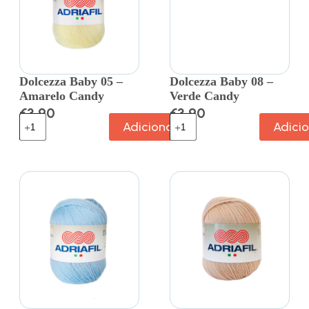
Dolcezza Baby 05 –
Dolcezza Baby 08 –
Amarelo Candy
Verde Candy
€
3.90
€
3.90
Adicionar
Adici