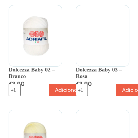
Dolcezza Baby 02 –
Dolcezza Baby 03 –
Branco
Rosa
€
3.90
€
3.90
Adicionar
Adici