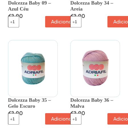
Dolcezza Baby 09 –
Dolcezza Baby 34 –
Azul Céu
Areia
€
3.90
€
3.90
Adicionar
Adici
Dolcezza Baby 35 –
Dolcezza Baby 36 –
Gelo Escuro
Malva
€
3.90
€
3.90
Adicionar
Adici