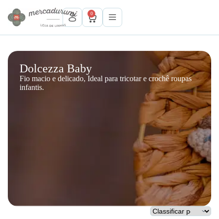
P
0
u
l
a
r
p
a
Dolcezza Baby
r
Fio macio e delicado, Ideal para tricotar e crochê roupas
a
infantis.
o
c
o
n
t
e
ú
d
o