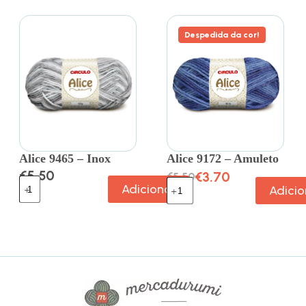
Despedida da cor!
Alice 9465 – Inox
Alice 9172 – Amuleto
€
5.50
€
3.70
€
5.50
Adicionar
Adicio