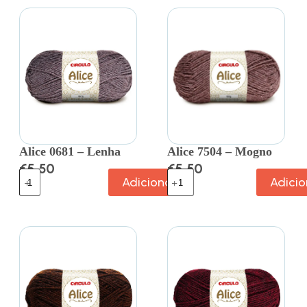
Alice 0681 – Lenha
Alice 7504 – Mogno
€
5.50
€
5.50
Adicionar
Adicio