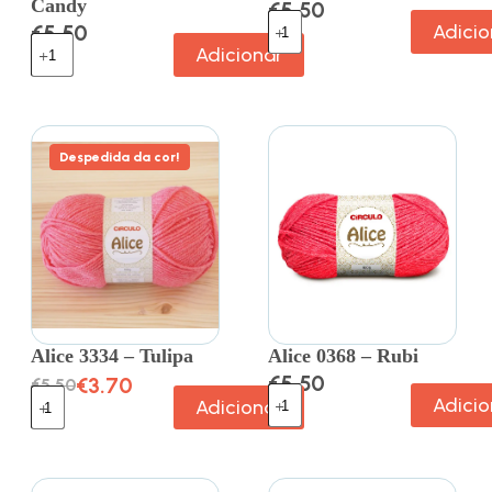
Candy
€
5.50
€
5.50
Adicio
Adicionar
Despedida da cor!
Alice 3334 – Tulipa
Alice 0368 – Rubi
€
5.50
€
3.70
€
5.50
Adicio
Adicionar