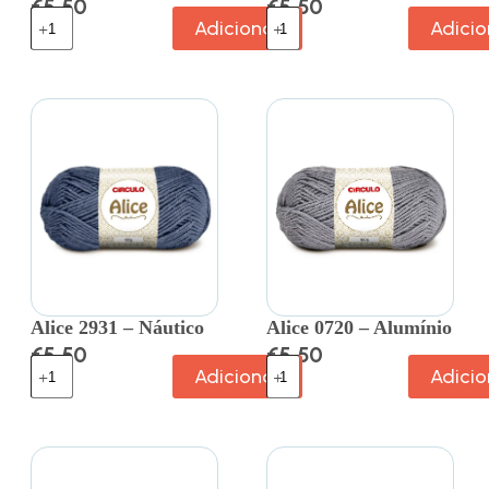
€
5.50
€
5.50
Adicionar
Adicio
Alice 2931 – Náutico
Alice 0720 – Alumínio
€
5.50
€
5.50
Adicionar
Adicio