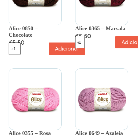
Alice 0850 –
Alice 0365 – Marsala
Chocolate
€
5.50
€
5.50
Adicio
Adicionar
Alice 0355 – Rosa
Alice 0649 – Azaleia