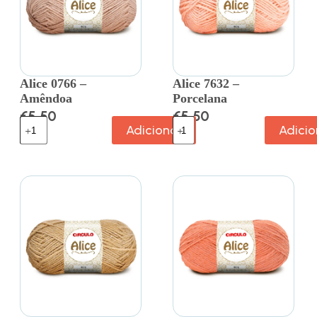
Alice 0766 –
Alice 7632 –
Amêndoa
Porcelana
€
5.50
€
5.50
Adicionar
Adicio