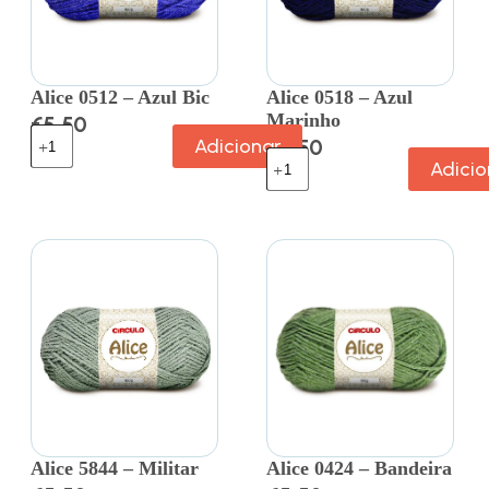
Alice 0512 – Azul Bic
Alice 0518 – Azul
Marinho
€
5.50
Adicionar
€
5.50
Adicio
Alice 5844 – Militar
Alice 0424 – Bandeira