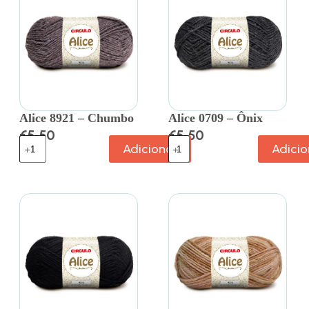
Alice 8921 – Chumbo
Alice 0709 – Ônix
€
5.50
€
5.50
Adicionar
Adicio