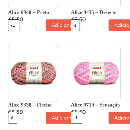
Alice 0940 – Preto
Alice 9435 – Deserto
€
5.50
€
5.50
Adicionar
Adicio
Alice 9338 – Flecha
Alice 9719 – Sensação
€
5.50
€
5.50
Adicionar
Adicio