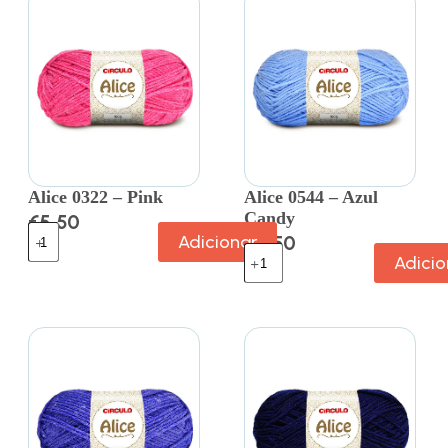
Alice 0322 – Pink
Alice 0544 – Azul
Candy
€
5.50
Adicionar
€
5.50
Adicio