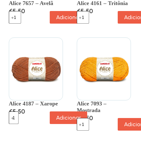
Alice 7657 – Avelã
Alice 4161 – Tritônia
€
5.50
€
5.50
Adicionar
Adicio
Alice 4187 – Xarope
Alice 7093 –
Mostrada
€
5.50
Adicionar
€
5.50
Adicio