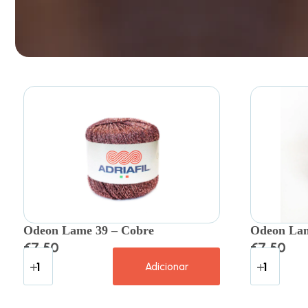
Odeon Lame 39 – Cobre
Odeon Lam
€
7.50
€
7.50
Adicionar