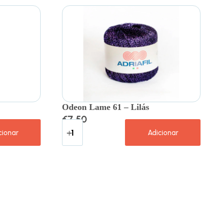
Odeon Lame 61 – Lilás
€
7.50
cionar
Adicionar