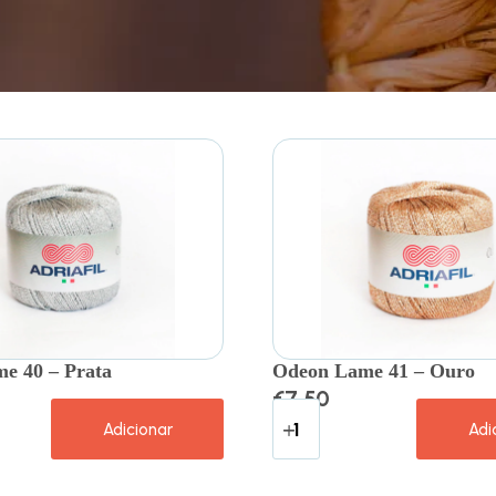
e 40 – Prata
Odeon Lame 41 – Ouro
€
7.50
Adicionar
Adi