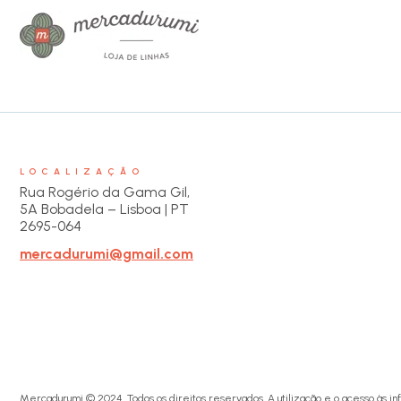
LOCALIZAÇÃO
Rua Rogério da Gama Gil,
5A Bobadela – Lisboa | PT
2695-064
mercadurumi@gmail.com
Mercadurumi © 2024. Todos os direitos reservados. A utilização e o acesso às in