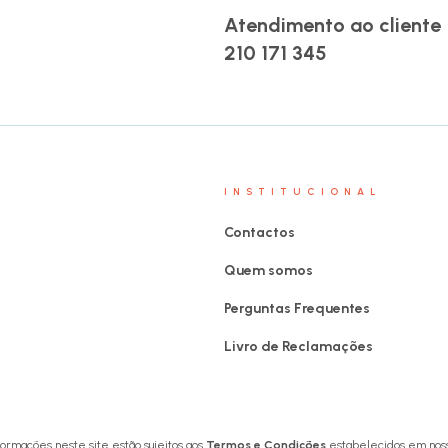
Atendimento ao cliente
210 171 345
INSTITUCIONAL
Contactos
Quem somos
Perguntas Frequentes
Livro de Reclamações
formações neste site estão sujeitos aos
Termos e Condições
estabelecidos em noss