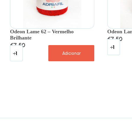
Odeon Lame 62 – Vermelho
Odeon Lam
Brilhante
€
7.50
€
7.50
Adicionar