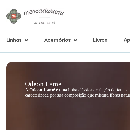
P
u
l
a
r
p
a
Linhas
Acessórios
Livros
Ap
r
a
o
c
o
n
t
e
Odeon Lame
ú
d
A
Odeon Lamé
é uma linha clássica de fiação de fantasi
o
caracterizada por sua composição que mistura fibras natura