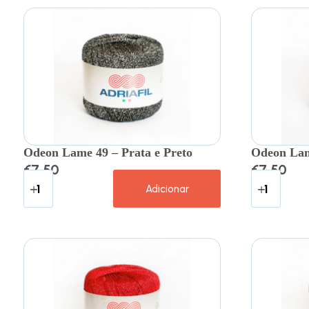
Odeon Lame 49 – Prata e Preto
Odeon Lam
€
7.50
€
7.50
Adicionar