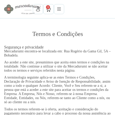
P
0
u
l
a
r
p
a
Termos e Condições
r
a
o
Segurança e privacidade
c
Mercadurumi encontra-se localizada em: Rua Rogério da Gama Gil, 5A –
o
Bobadela.
n
Ao aceder a este site, presumimos que aceita estes termos e condições na
t
totalidade. Não continue a utilizar o site da Mercadurumi se não aceitar
e
todos os termos e serviços referidos nesta página.
ú
A terminologia seguinte aplica-se as estes Termos e Condições,
d
Declaração de Privacidade e Aviso de Isenção de Responsabilidade, assim
o
como a todo e qualquer Acordo: Cliente, Você e Seu referem-se a si, a
pessoa que está a aceder a este site para aceitar os termos e condições da
Empresa. A Empresa, Nós e Nosso, referem-se à nossa Empresa.
Entidade, Entidades, ou Nós, referem-se tanto ao Cliente como a nós, ou
só ao cliente ou a nós.
Todos os termos referem-se à oferta, aceitação e consideração do
pagamento necessário para levar a cabo o processo da nossa assistência ao