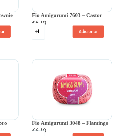
ownie
Fio Amigurumi 7603 – Castor
€
6.10
nar
Adicionar
pro
Fio Amigurumi 3048 – Flamingo
€
6.10