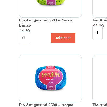
Fio Amigurumi 5583 – Verde
Fio Am
Limao
€
6.10
€
6.10
Adicionar
Fio Amigurumi 2500 – Acqua
Fio Ami