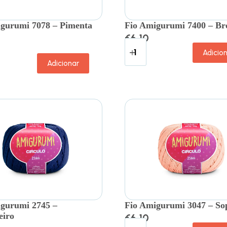
gurumi 7078 – Pimenta
Fio Amigurumi 7400 – Br
€
6.10
Adicio
Adicionar
gurumi 2745 –
Fio Amigurumi 3047 – So
eiro
€
6.10