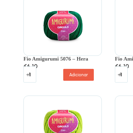
Fio Amigurumi 5076 – Hera
Fio Ami
€
6.10
€
6.10
Adicionar