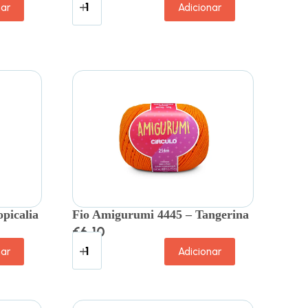
nar
Adicionar
picalia
Fio Amigurumi 4445 – Tangerina
€
6.10
nar
Adicionar