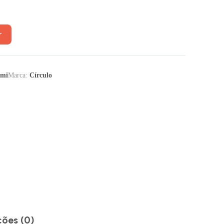
r
umi
Marca:
Círculo
ções (0)