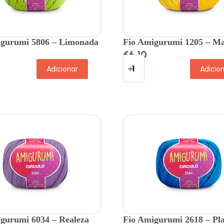
igurumi 5806 – Limonada
Fio Amigurumi 1205 – Ma
€
6.10
Adicionar
Adicio
gurumi 6034 – Realeza
Fio Amigurumi 2618 – Pl