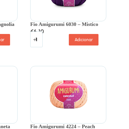
gnolia
Fio Amigurumi 6030 – Mistico
€
6.10
nar
Adicionar
aneta
Fio Amigurumi 4224 – Peach