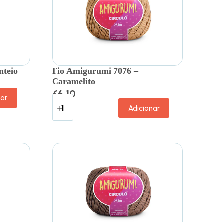
nteio
Fio Amigurumi 7076 –
Caramelito
€
6.10
nar
Adicionar