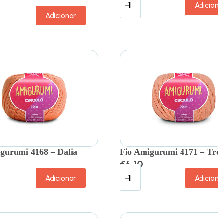
Adicio
Adicionar
gurumi 4168 – Dalia
Fio Amigurumi 4171 – Tro
€
6.10
Adicionar
Adicio