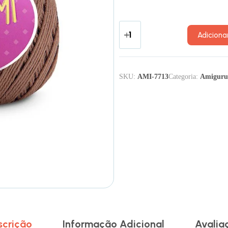
Adiciona
SKU:
AMI-7713
Categoria:
Amigur
scrição
Informação Adicional
Avalia