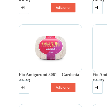
€
6.10
€
6.10
Adicionar
Fio Amigurumi 3061 – Gardenia
Fio Ami
€
6.10
€
6.10
Adicionar