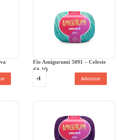
lva
Fio Amigurumi 5091 – Celeste
€
6.10
nar
Adicionar