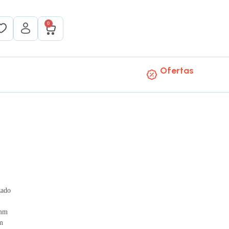
0
Ofertas
zado
 mm
m