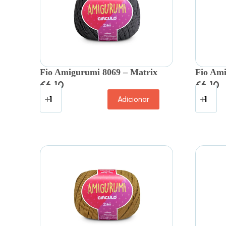
Fio Amigurumi 8069 – Matrix
Fio Ami
€
6.10
€
6.10
Adicionar