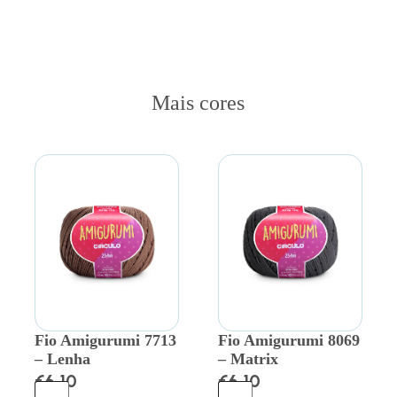
Mais cores
Fio Amigurumi 7713
Fio Amigurumi 8069
– Lenha
– Matrix
€
6.10
€
6.10