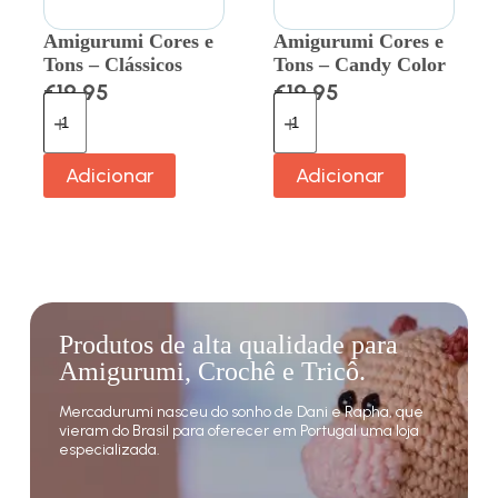
Amigurumi Cores e
Amigurumi Cores e
Tons – Clássicos
Tons – Candy Color
€
19.95
€
19.95
Adicionar
Adicionar
Produtos de alta qualidade para
Amigurumi, Crochê e Tricô.
Mercadurumi nasceu do sonho de Dani e Rapha, que
vieram do Brasil para oferecer em Portugal uma loja
especializada.