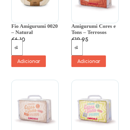
Fio Amigurumi 0020
Amigurumi Cores e
– Natural
Tons – Terrosos
€
6.10
€
19.95
Adicionar
Adicionar