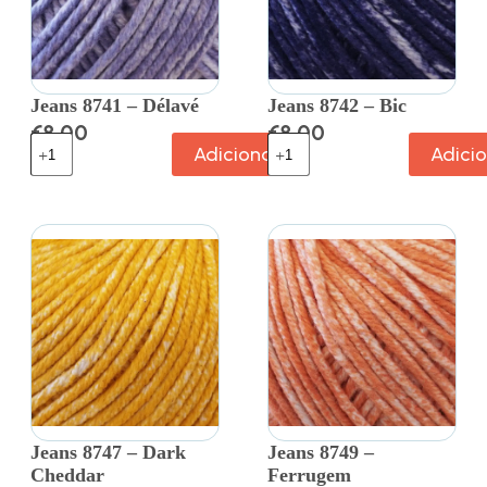
Jeans 8741 – Délavé
Jeans 8742 – Bic
€
8.00
€
8.00
Adicionar
Adici
Jeans 8747 – Dark
Jeans 8749 –
Cheddar
Ferrugem