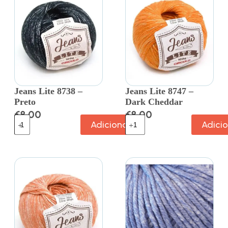
Jeans Lite 8738 –
Jeans Lite 8747 –
Preto
Dark Cheddar
€
8.00
€
8.00
Adicionar
Adici