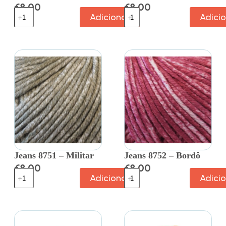
€
8.00
€
8.00
Adicionar
Adici
Jeans 8751 – Militar
Jeans 8752 – Bordô
€
8.00
€
8.00
Adicionar
Adici