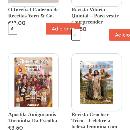
O Incrível Caderno de
Revista Vitória
Receitas Yarn & Co.
Quintal – Para vestir
e surpreender
€
13.00
Adicionar
€
6.50
Adici
Apostila Amigurumis
Revista Croche e
Turminha Da Escolha
Trico – Celebre a
beleza feminina com
€
3.50