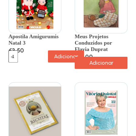
Apostila Amigurumis
Meus Projetos
Natal 3
Conduzidos por
Flavia Duprat
€
3.50
Adicionar
€
18.00
Adicionar