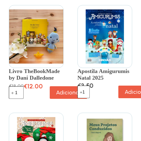
Livro TheBookMade
Apostila Amigurumis
by Dani Dalledone
Natal 2025
€
3.50
€
12.00
€
18.00
Adici
Adicionar