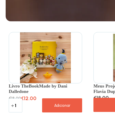
Livro TheBookMade by Dani
Meus Proj
Dalledone
Flavia Dup
€
18.00
€
12.00
€
18.00
Adicionar