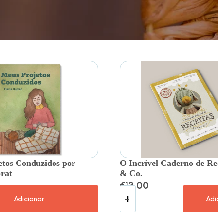
etos Conduzidos por
O Incrível Caderno de Re
rat
& Co.
€
13.00
Adicionar
Adi