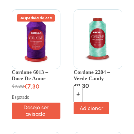
Despedida da cor!
Cordone 6013 –
Cordone 2204 –
Doce De Amor
Verde Candy
€
9.30
€
7.30
€
9.30
Esgotado
Desejo ser
Adicionar
avisado!