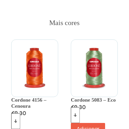
Mais cores
Cordone 4156 –
Cordone 5083 – Eco
Cenoura
€
9.30
€
9.30
Adicionar