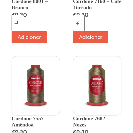
Cordone 8001 –
Cordone 7160 – Café
Branco
Torrado
€
9.30
€
9.30
Adicionar
Adicionar
Cordone 7557 –
Cordone 7682 –
Amêndoa
Nozes
€
9.30
€
9.30