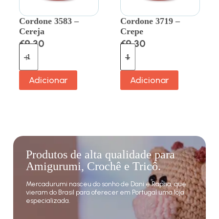
Cordone 3583 –
Cordone 3719 –
Cereja
Crepe
€
9.30
€
9.30
Adicionar
Adicionar
Produtos de alta qualidade para
Amigurumi, Crochê e Tricô.
Mercadurumi nasceu do sonho de Dani e Rapha, que
vieram do Brasil para oferecer em Portugal uma loja
especializada.