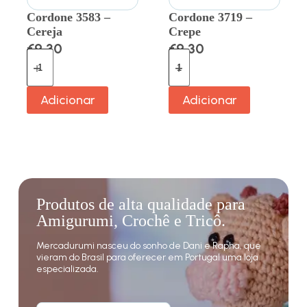
Cordone 3583 –
Cordone 3719 –
Cereja
Crepe
€
9.30
€
9.30
Adicionar
Adicionar
Produtos de alta qualidade para
Amigurumi, Crochê e Tricô.
Mercadurumi nasceu do sonho de Dani e Rapha, que
vieram do Brasil para oferecer em Portugal uma loja
especializada.