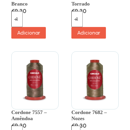
Branco
Torrado
€
9.30
€
9.30
Adicionar
Adicionar
Cordone 7557 –
Cordone 7682 –
Amêndoa
Nozes
€
9.30
€
9.30