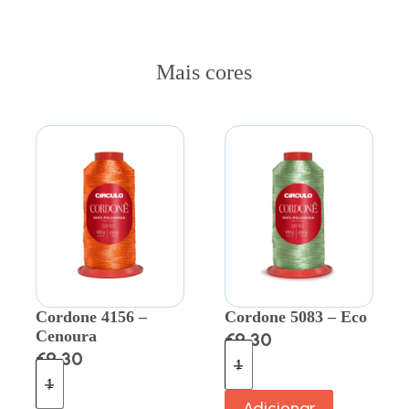
Mais cores
Cordone 4156 –
Cordone 5083 – Eco
Cenoura
€
9.30
€
9.30
Adicionar