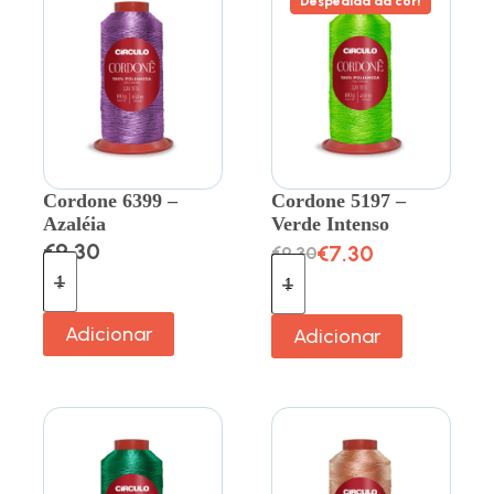
Despedida da cor!
Cordone 6399 –
Cordone 5197 –
Azaléia
Verde Intenso
€
9.30
€
7.30
€
9.30
Adicionar
Adicionar