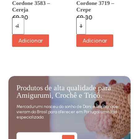
Cordone 3583 –
Cordone 3719 –
Cereja
Crepe
€
9.30
€
9.30
Adicionar
Adicionar
Produtos de alta qualidade para
Amigurumi, Crochê e Tricô.
Mercadurumi nasceu do sonho de Dani e Rapha, que
vieram do Brasil para oferecer em Portugal uma loja
especializada.