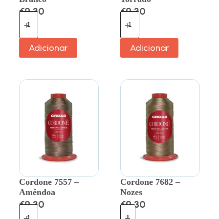
€
9.30
€
9.30
Adicionar
Adicionar
Cordone 7557 –
Cordone 7682 –
Amêndoa
Nozes
€
9.30
€
9.30