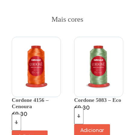
Mais cores
Cordone 4156 –
Cordone 5083 – Eco
Cenoura
€
9.30
€
9.30
Adicionar