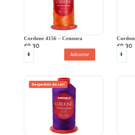
Cordone 4156 – Cenoura
Cordone
€
9.30
€
9.30
Adicionar
Despedida da cor!