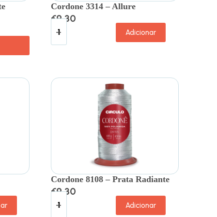
te
Cordone 3314 – Allure
€
9.30
Adicionar
Cordone 8108 – Prata Radiante
€
9.30
nar
Adicionar