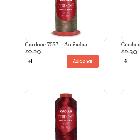
Cordone 7557 – Amêndoa
Cordone
€
9.30
€
9.30
Adicionar