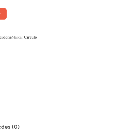
r
ordonê
Marca:
Círculo
ções (0)