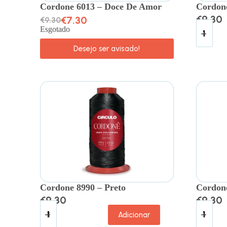
Cordone 6013 – Doce De Amor
Cordone
€
9.30
€
7.30
€
9.30
Esgotado
Desejo ser avisado!
Cordone 8990 – Preto
Cordon
€
9.30
€
9.30
Adicionar