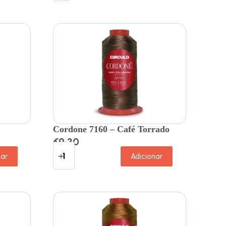
Cordone 7160 – Café Torrado
€
9.30
nar
Adicionar