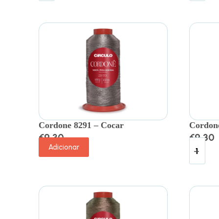
Cordone 8291 – Cocar
Cordone
€
9.30
€
9.30
Adicionar