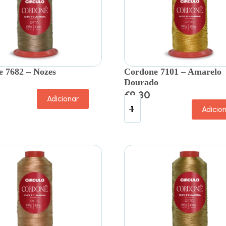
 7682 – Nozes
Cordone 7101 – Amarelo
Dourado
€
9.30
Adicionar
Adicio