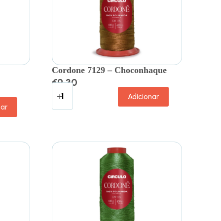
Cordone 7129 – Choconhaque
€
9.30
Adicionar
nar