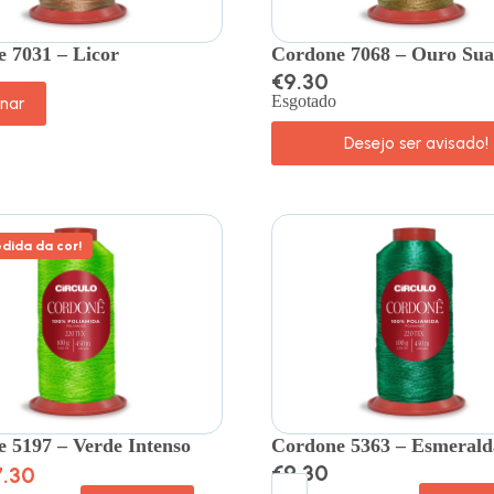
 7031 – Licor
Cordone 7068 – Ouro Sua
€
9.30
Esgotado
onar
Desejo ser avisado!
dida da cor!
 5197 – Verde Intenso
Cordone 5363 – Esmerald
€
9.30
7.30