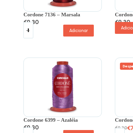
Cordone 7136 – Marsala
Cordone
€
9.30
€
9.30
Adici
Adicionar
Despe
Cordone 6399 – Azaléia
Cordone
€
9.30
€
€
9.30