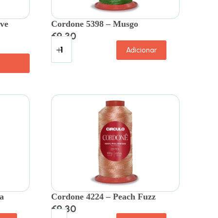
ve
Cordone 5398 – Musgo
€
9.30
Adicionar
a
Cordone 4224 – Peach Fuzz
€
9.30