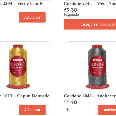
 2204 – Verde Candy
Cordone 2745 – Meia-Noi
€
9.30
Esgotado
Adicionar
Desejo ser avisado!
e 1013 – Capim Dourado
Cordone 8048 – Anoitecer
€
9.30
Adicionar
Adicio