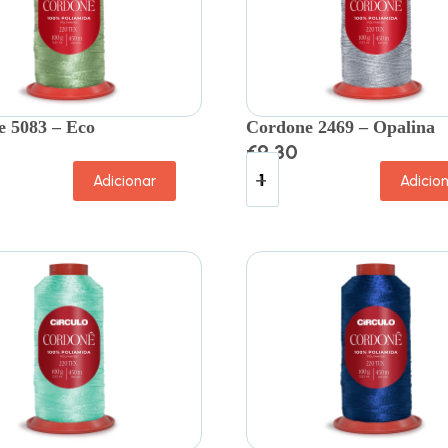
 5083 – Eco
Cordone 2469 – Opalina
€
9.30
Adicionar
Adicio