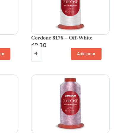
Cordone 8176 – Off-White
€
9.30
nar
Adicionar