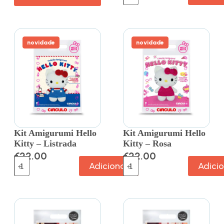
novidade
novidade
Kit Amigurumi Hello
Kit Amigurumi Hello
Kitty – Listrada
Kitty – Rosa
€
22.00
€
22.00
Adicionar
Adici