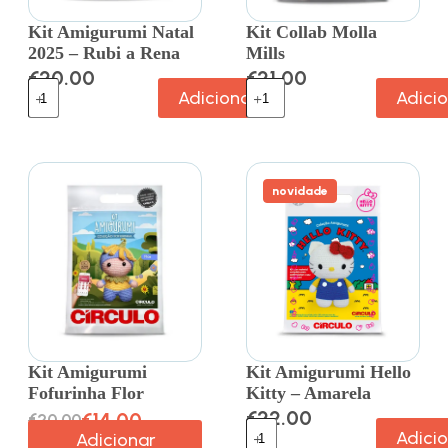
Kit Amigurumi Natal
Kit Collab Molla
2025 – Rubi a Rena
Mills
€
20.00
€
21.00
Adicionar
Adici
novidade
Kit Amigurumi
Kit Amigurumi Hello
Fofurinha Flor
Kitty – Amarela
€
22.00
€
14.00
€
20.00
Adici
Adicionar