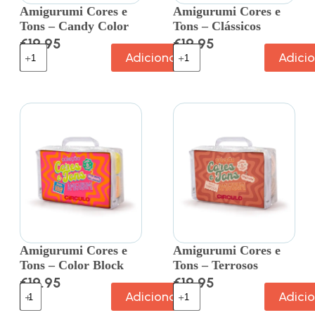
Amigurumi Cores e
Amigurumi Cores e
Tons – Candy Color
Tons – Clássicos
€
19.95
€
19.95
Adicionar
Adici
Amigurumi Cores e
Amigurumi Cores e
Tons – Color Block
Tons – Terrosos
€
19.95
€
19.95
Adicionar
Adici