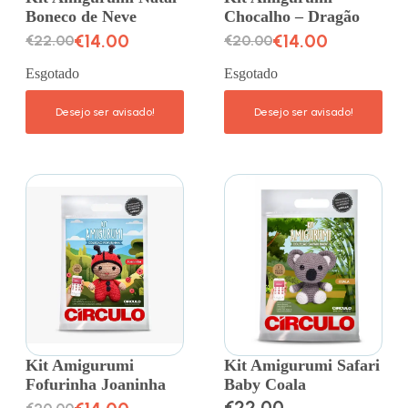
Boneco de Neve
Chocalho – Dragão
€
14.00
€
14.00
€
22.00
€
20.00
Esgotado
Esgotado
Kit Amigurumi
Kit Amigurumi Safari
Fofurinha Joaninha
Baby Coala
€
22.00