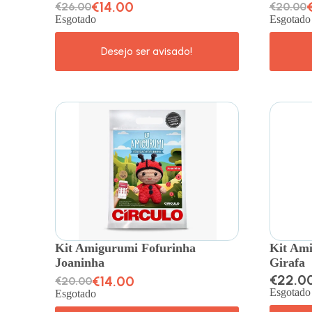
€
14.00
€
26.00
€
20.00
Esgotado
Esgotado
Kit Amigurumi Fofurinha
Kit Ami
Joaninha
Girafa
€
22.0
€
14.00
€
20.00
Esgotado
Esgotado