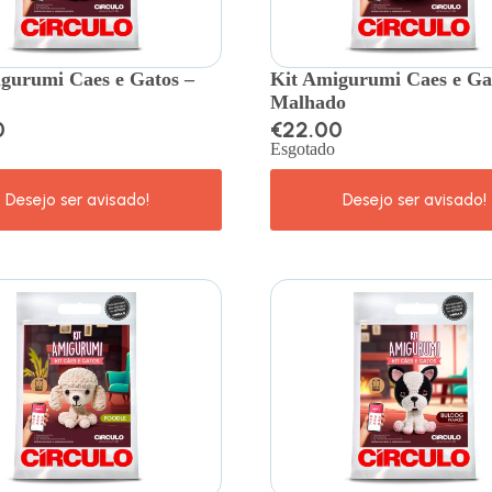
gurumi Caes e Gatos –
Kit Amigurumi Caes e Ga
Malhado
0
€
22.00
Esgotado