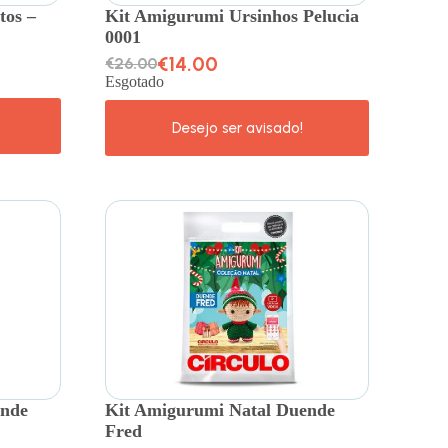
tos –
Kit Amigurumi Ursinhos Pelucia
0001
€
14.00
€
26.00
Esgotado
ende
Kit Amigurumi Natal Duende
Fred