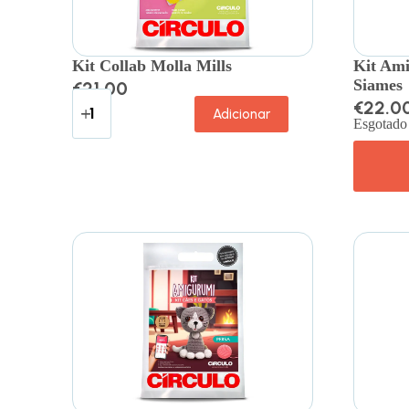
Kit Collab Molla Mills
Kit Ami
Siames
€
21.00
€
22.0
Adicionar
Esgotado