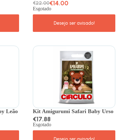
€
14.00
€
22.00
Esgotado
by Leão
Kit Amigurumi Safari Baby Urso
€
17.88
Esgotado