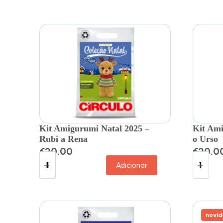
Kit Amigurumi Natal 2025 –
Kit Ami
Rubi a Rena
o Urso
€
20.00
€
20.0
Adicionar
novid