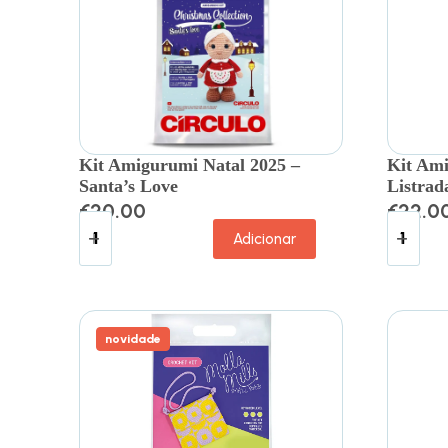
Kit Amigurumi Natal 2025 –
Kit Ami
Santa’s Love
Listrad
€
20.00
€
22.0
Adicionar
novidade