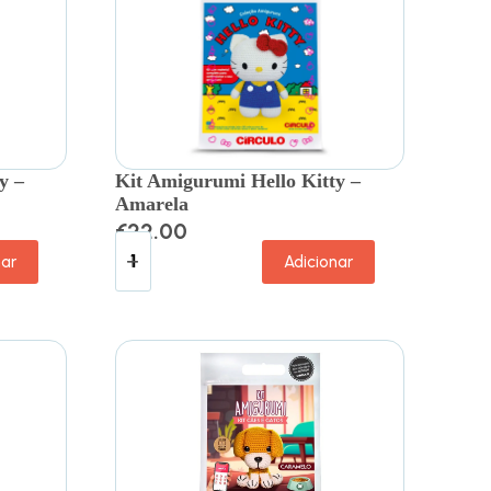
y –
Kit Amigurumi Hello Kitty –
Amarela
€
22.00
nar
Adicionar