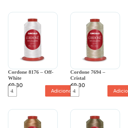
Cordone 8176 – Off-
Cordone 7694 –
White
Cristal
€
9.30
€
9.30
Adicionar
Adici