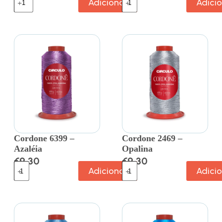
Adicionar
Adici
Cordone 6399 –
Cordone 2469 –
Azaléia
Opalina
€
9.30
€
9.30
Adicionar
Adici