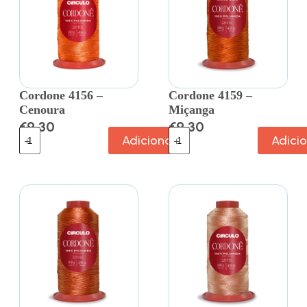
Cordone 4156 –
Cordone 4159 –
Cenoura
Miçanga
€
9.30
€
9.30
Adicionar
Adici