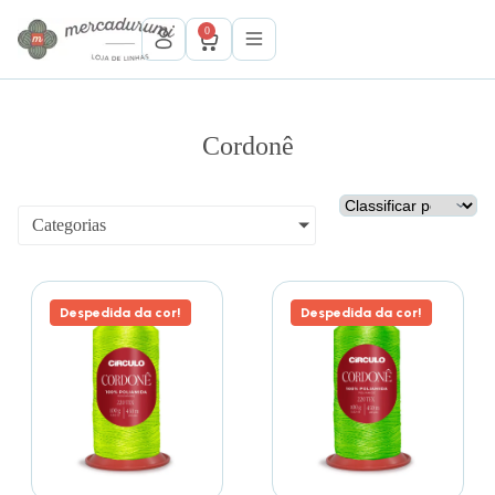
P
0
u
l
a
r
p
a
Cordonê
r
a
o
c
Categorias
o
n
t
e
Despedida da cor!
Despedida da cor!
ú
d
o