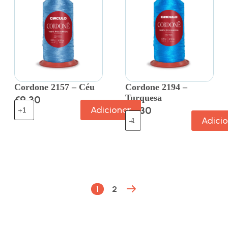
Cordone 2157 – Céu
Cordone 2194 –
Turquesa
€
9.30
Adicionar
€
9.30
Adici
1
2