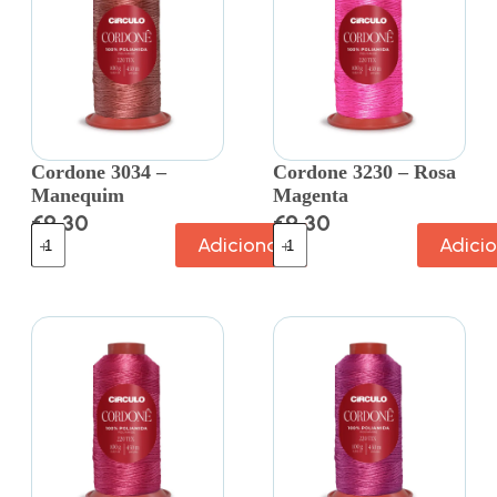
Cordone 3034 –
Cordone 3230 – Rosa
Manequim
Magenta
€
9.30
€
9.30
Adicionar
Adici