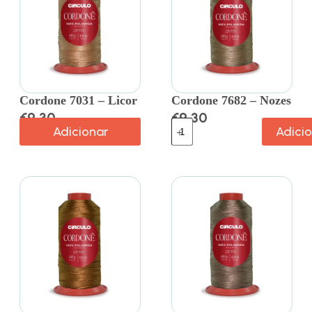
Cordone 7031 – Licor
Cordone 7682 – Nozes
€
9.30
€
9.30
Adicionar
Adici