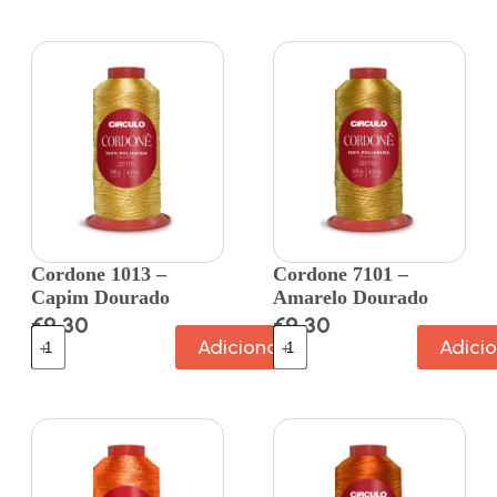
Cordone 1013 –
Cordone 7101 –
Capim Dourado
Amarelo Dourado
€
9.30
€
9.30
Adicionar
Adici