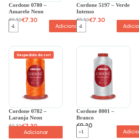
Cordone 0780 –
Cordone 5197 – Verde
Amarelo Neon
Intenso
€
7.30
€
7.30
€
9.30
€
9.30
Adicionar
Adici
Despedida da cor!
Cordone 0782 –
Cordone 8001 –
Laranja Neon
Branco
€
9.30
€
7.30
€
9.30
Adici
Adicionar