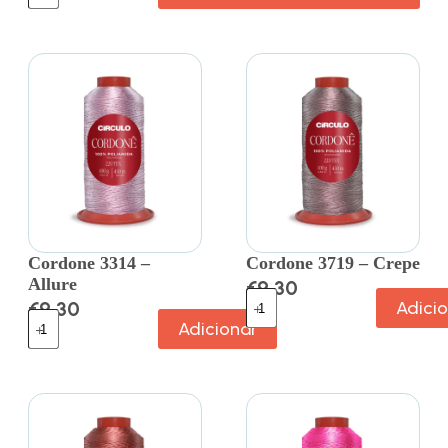
Cordone 3314 –
Cordone 3719 – Crepe
Allure
€
9.30
€
9.30
Adici
Adicionar