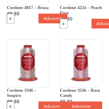
Cordone 4817 – Brasa
Cordone 4224 – Peach
Fuzz
€
9.30
Adicionar
€
9.30
Adici
Cordone 3346 –
Cordone 3526 – Rosa
Suspiro
Candy
€
9.30
€
9.30
Adicionar
Adicionar