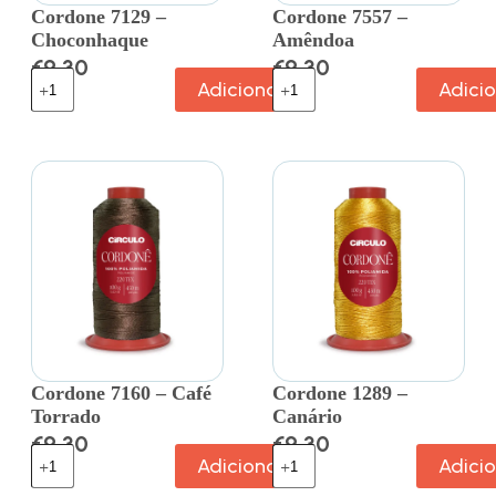
Cordone 7129 –
Cordone 7557 –
Choconhaque
Amêndoa
€
9.30
€
9.30
Adicionar
Adici
Cordone 7160 – Café
Cordone 1289 –
Torrado
Canário
€
9.30
€
9.30
Adicionar
Adici