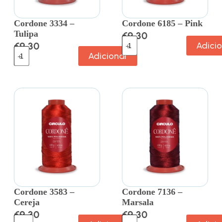
Cordone 3334 –
Cordone 6185 – Pink
Tulipa
€
9.30
€
9.30
Adici
Adicionar
Cordone 3583 –
Cordone 7136 –
Cereja
Marsala
€
9.30
€
9.30