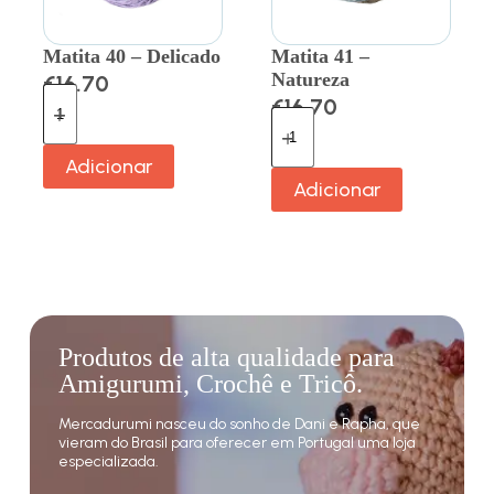
Matita 40 – Delicado
Matita 41 –
Natureza
€
16.70
€
16.70
Adicionar
Adicionar
Produtos de alta qualidade para
Amigurumi, Crochê e Tricô.
Mercadurumi nasceu do sonho de Dani e Rapha, que
vieram do Brasil para oferecer em Portugal uma loja
especializada.