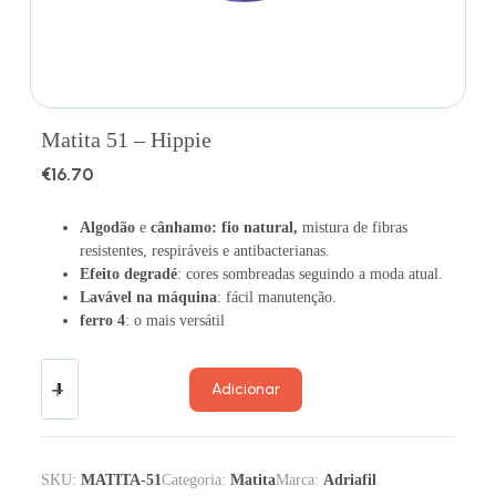
Matita 51 – Hippie
€
16.70
Algodão
e
cânhamo: fio natural,
mistura de fibras
resistentes, respiráveis ​​e antibacterianas.
Efeito degradé
: cores sombreadas seguindo a moda atual.
Lavável na máquina
: fácil manutenção.
ferro 4
: o mais versátil
Adicionar
SKU:
MATITA-51
Categoria:
Matita
Marca:
Adriafil