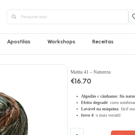
Apostilas
Workshops
Receitas
Matita 41 – Natureza
€
16.70
Algodão
e
cânhamo: fio natur
Efeito degradé
: cores sombrea
Lavável na máquina
: fácil m
ferro 4
: o mais versátil