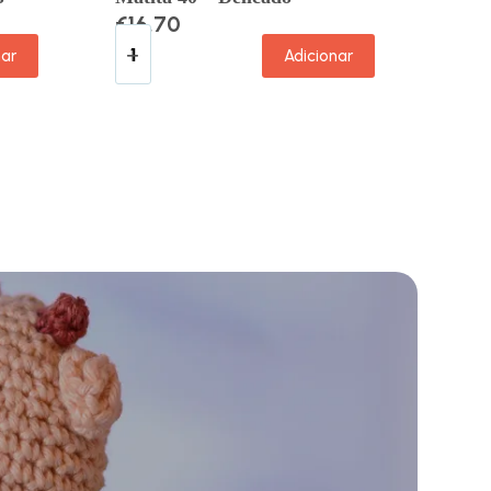
€
16.70
nar
Adicionar