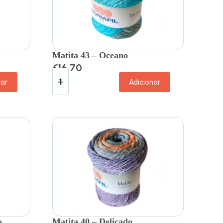
Matita 43 – Oceano
€
16.70
nar
Adicionar
o
Matita 40 – Delicado