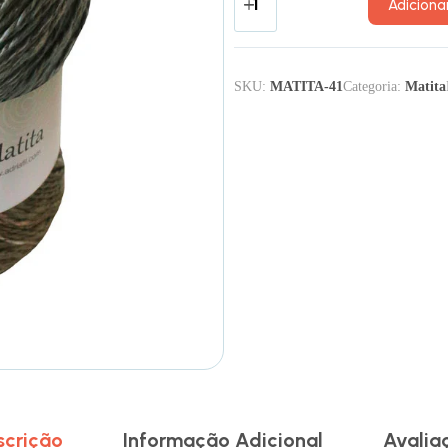
Adiciona
SKU:
MATITA-41
Categoria:
Matita
scrição
Informação Adicional
Avalia