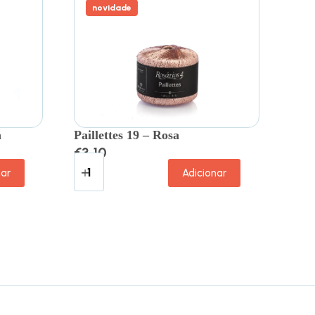
novidade
a
Paillettes 19 – Rosa
€
3.10
nar
Adicionar