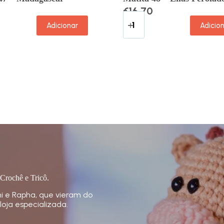
€
16.70
Adicionar
Adicio
 Crochê e Tricô.
i e Rapha, que vieram do
loja especializada.