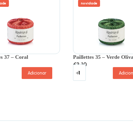
ade
novidade
es 37 – Coral
Paillettes 35 – Verde Oliv
€
3.10
Adicionar
Adicio