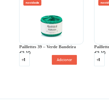
novidade
novid
Paillettes 39 – Verde Bandeira
Paillett
€
3.10
€
3.10
Adicionar