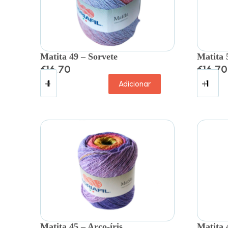
Matita 49 – Sorvete
Matita 
€
16.70
€
16.70
Adicionar
Matita 45 – Arco-íris
Matita 