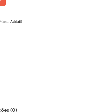
r
Marca:
Adriafil
ções (0)