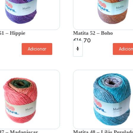
51 – Hippie
Matita 52 – Boho
€
16.70
Adicionar
Adicio
47 – Madagáscar
Matita 48 – Lilás Perolad