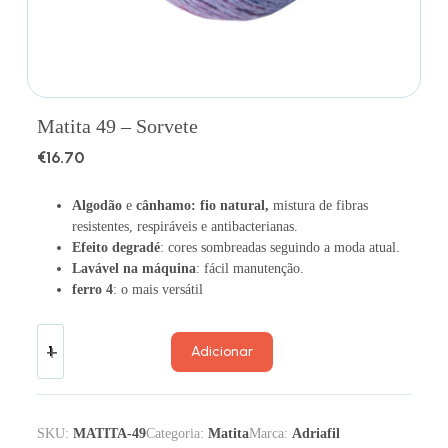
Matita 49 – Sorvete
€
16.70
Algodão
e
cânhamo: fio natural,
mistura de fibras
resistentes, respiráveis ​​e antibacterianas.
Efeito degradé
: cores sombreadas seguindo a moda atual.
Lavável na máquina
: fácil manutenção.
ferro 4
: o mais versátil
Adicionar
SKU:
MATITA-49
Categoria:
Matita
Marca:
Adriafil