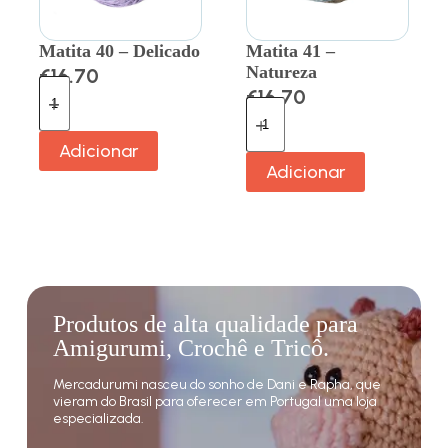
Matita 40 – Delicado
Matita 41 –
Natureza
€
16.70
€
16.70
Adicionar
Adicionar
Produtos de alta qualidade para
Amigurumi, Crochê e Tricô.
Mercadurumi nasceu do sonho de Dani e Rapha, que
vieram do Brasil para oferecer em Portugal uma loja
especializada.