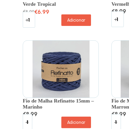
Verde Tropical
Vermel
€
8.99
€
6.99
€
8.99
Adicionar
Fio de Malha Refinatto 15mm –
Fio de 
Marinho
Marro
€
8.99
€
8.99
Adicionar