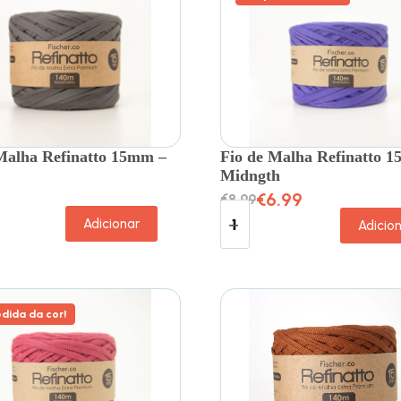
Malha Refinatto 15mm –
Fio de Malha Refinatto 
Midngth
€
6.99
€
8.99
Adicionar
Adicio
dida da cor!