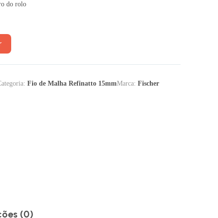
ro do rolo
r
Categoria:
Fio de Malha Refinatto 15mm
Marca:
Fischer
ções (0)