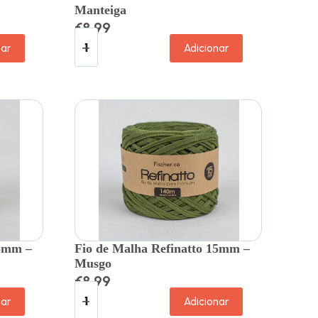
Manteiga
€
8.99
nar
Adicionar
15mm –
Fio de Malha Refinatto 15mm –
Musgo
€
8.99
nar
Adicionar