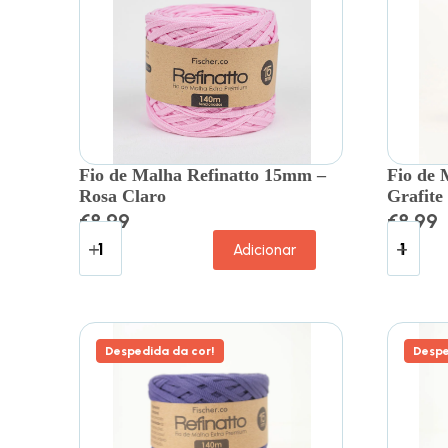
Fio de Malha Refinatto 15mm –
Fio de 
Rosa Claro
Grafite
€
8.99
€
8.99
Adicionar
Despedida da cor!
Despe