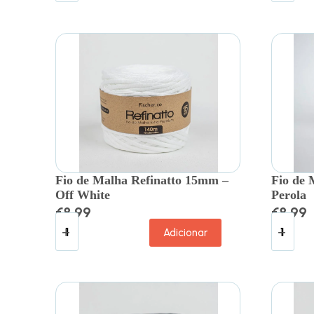
Fio de Malha Refinatto 15mm –
Fio de 
Off White
Perola
€
8.99
€
8.99
Adicionar