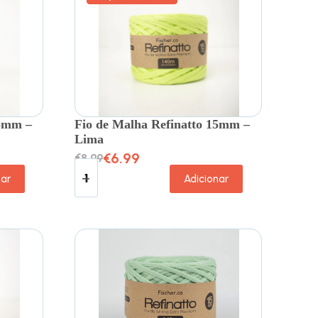
15mm –
Fio de Malha Refinatto 15mm –
Lima
€
6.99
€
8.99
nar
Adicionar