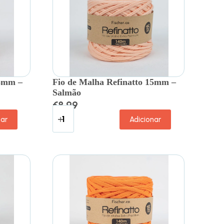
15mm –
Fio de Malha Refinatto 15mm –
Salmão
€
8.99
nar
Adicionar