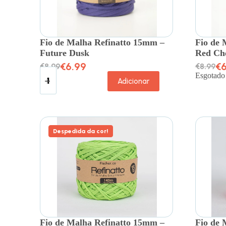
Fio de Malha Refinatto 15mm –
Fio de 
Future Dusk
Red Ch
€
6.99
€
6
€
8.99
€
8.99
Esgotado
Adicionar
Despedida da cor!
Fio de Malha Refinatto 15mm –
Fio de 