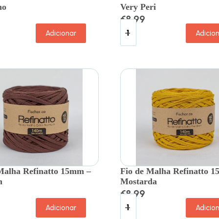
ho
Very Peri
€
8.99
Adicionar
Adicio
Malha Refinatto 15mm –
Fio de Malha Refinatto 
m
Mostarda
€
8.99
Adicionar
Adicio