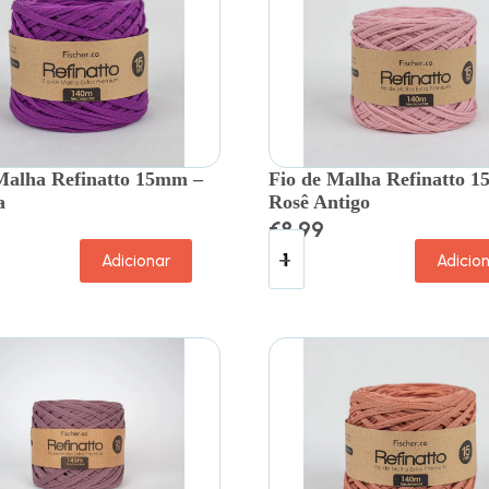
Malha Refinatto 15mm –
Fio de Malha Refinatto 
a
Rosê Antigo
€
8.99
Adicionar
Adicio