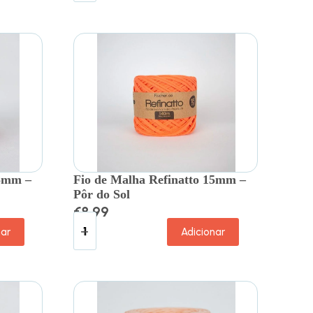
15mm –
Fio de Malha Refinatto 15mm –
Pôr do Sol
€
8.99
nar
Adicionar