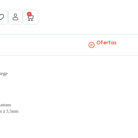
0
Ofertas
Bege
astano
mm à 3,5mm