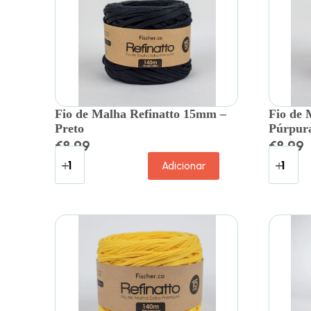
Fio de Malha Refinatto 15mm –
Fio de 
Preto
Púrpur
€
8.99
€
8.99
Adicionar