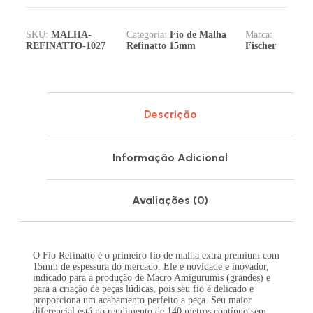
SKU:
MALHA-
Categoria:
Fio de Malha
Marca:
REFINATTO-1027
Refinatto 15mm
Fischer
Descrição
Informação Adicional
Avaliações (0)
O Fio Refinatto é o primeiro fio de malha extra premium com
15mm de espessura do mercado. Ele é novidade e inovador,
indicado para a produção de Macro Amigurumis (grandes) e
para a criação de peças lúdicas, pois seu fio é delicado e
proporciona um acabamento perfeito a peça. Seu maior
diferencial está no rendimento de 140 metros contínuo sem