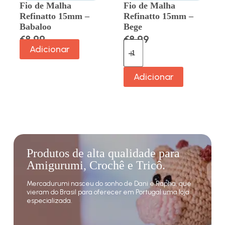
Fio de Malha
Fio de Malha
Refinatto 15mm –
Refinatto 15mm –
Babaloo
Bege
€
8.99
€
8.99
Adicionar
Adicionar
Produtos de alta qualidade para
Amigurumi, Crochê e Tricô.
Mercadurumi nasceu do sonho de Dani e Rapha, que
vieram do Brasil para oferecer em Portugal uma loja
especializada.