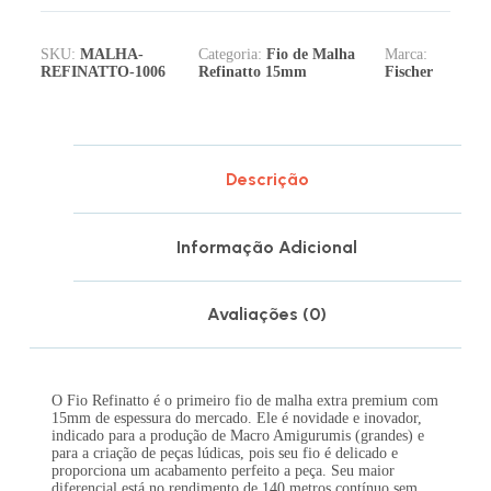
SKU:
MALHA-
Categoria:
Fio de Malha
Marca:
REFINATTO-1006
Refinatto 15mm
Fischer
Descrição
Informação Adicional
Avaliações (0)
O Fio Refinatto é o primeiro fio de malha extra premium com
15mm de espessura do mercado. Ele é novidade e inovador,
indicado para a produção de Macro Amigurumis (grandes) e
para a criação de peças lúdicas, pois seu fio é delicado e
proporciona um acabamento perfeito a peça. Seu maior
diferencial está no rendimento de 140 metros contínuo sem