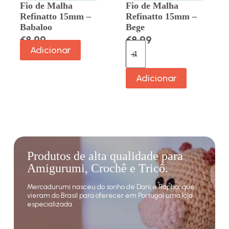
Fio de Malha
Fio de Malha
Refinatto 15mm –
Refinatto 15mm –
Babaloo
Bege
€
8.99
€
8.99
Adicionar
Adicionar
Produtos de alta qualidade para
Amigurumi, Crochê e Tricô.
Mercadurumi nasceu do sonho de Dani e Rapha, que
vieram do Brasil para oferecer em Portugal uma loja
especializada.