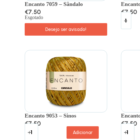
Encanto 7059 – Sândalo
Encanto
€
7.50
€
7.50
Esgotado
Desejo ser avisado!
Encanto 9053 – Sinos
Encanto
€
7.50
€
7.50
Adicionar