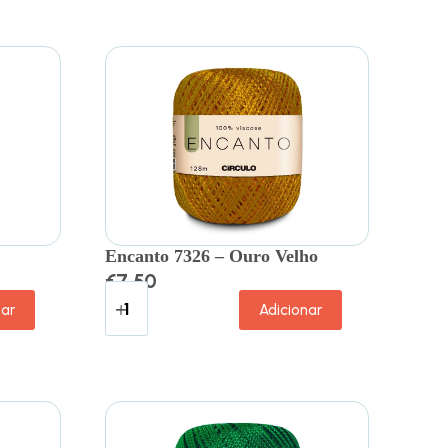
Encanto 7326 – Ouro Velho
€
7.50
nar
Adicionar