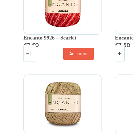
Encanto 9926 – Scarlet
Encanto
€
7.50
€
7.50
Adicionar