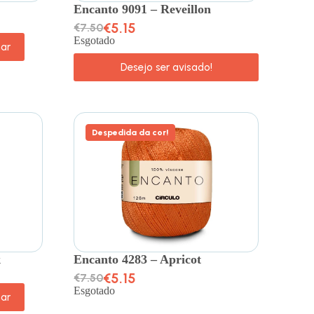
Encanto 9091 – Reveillon
€
5.15
€
7.50
Esgotado
nar
Desejo ser avisado!
Despedida da cor!
k
Encanto 4283 – Apricot
€
5.15
€
7.50
Esgotado
nar