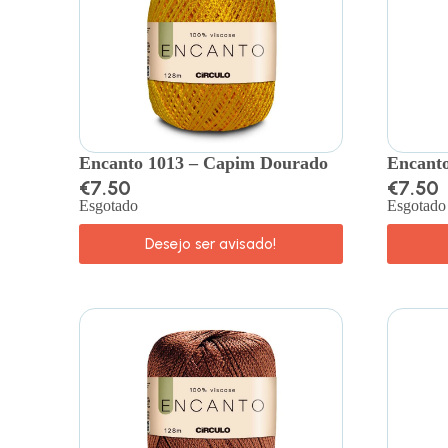
Encanto 1013 – Capim Dourado
Encanto
€
7.50
€
7.50
Esgotado
Esgotado
Desejo ser avisado!