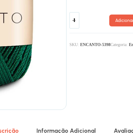
Adiciona
SKU:
ENCANTO-5398
Categoria:
E
scrição
Informação Adicional
Avalia