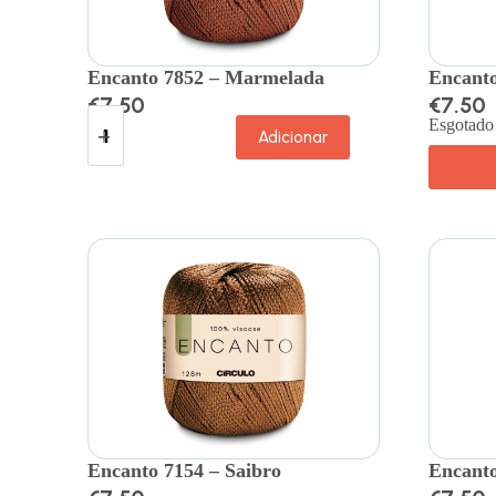
Encanto 7852 – Marmelada
Encanto
€
7.50
€
7.50
Esgotado
Adicionar
Encanto 7154 – Saibro
Encanto