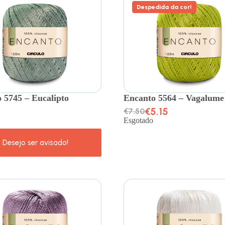
Despedida da cor!
 5745 – Eucalipto
Encanto 5564 – Vagalume
€
5.15
€
7.50
Esgotado