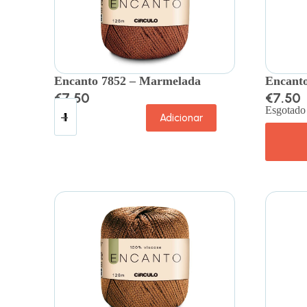
Encanto 7852 – Marmelada
Encanto
€
7.50
€
7.50
Esgotado
Adicionar