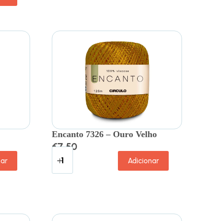
Encanto 7326 – Ouro Velho
€
7.50
nar
Adicionar