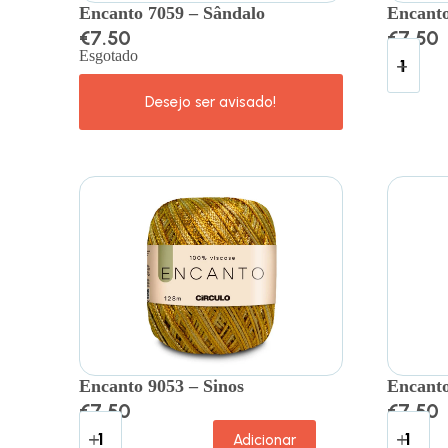
Encanto 7059 – Sândalo
Encanto
€
7.50
€
7.50
Esgotado
Encanto 9053 – Sinos
Encanto
€
7.50
€
7.50
Adicionar