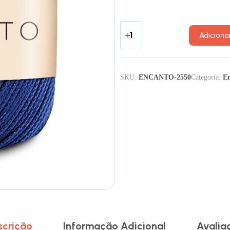
Adiciona
SKU:
ENCANTO-2550
Categoria:
E
scrição
Informação Adicional
Avalia