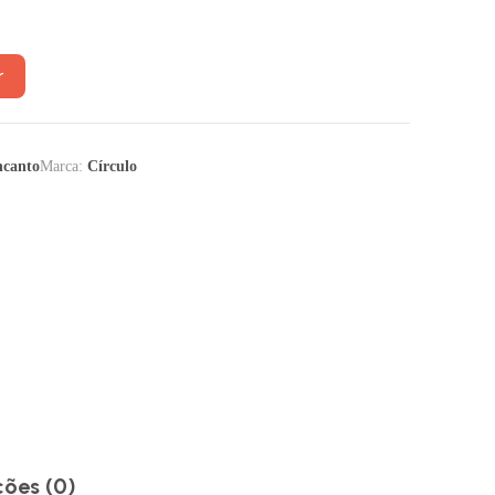
r
ncanto
Marca:
Círculo
ções (0)