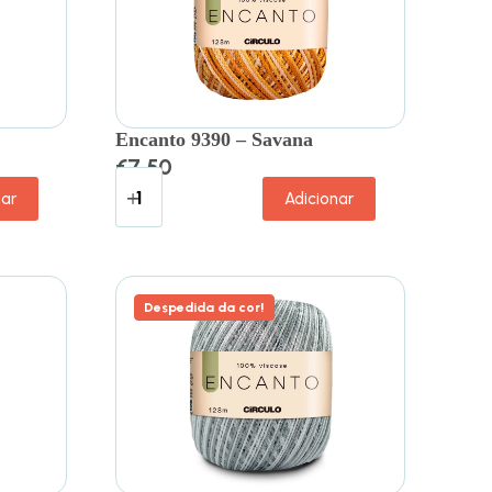
Encanto 9390 – Savana
€
7.50
nar
Adicionar
Despedida da cor!