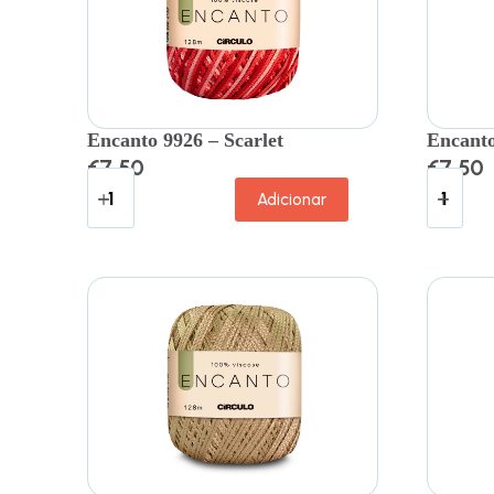
Encanto 9926 – Scarlet
Encanto
€
7.50
€
7.50
Adicionar