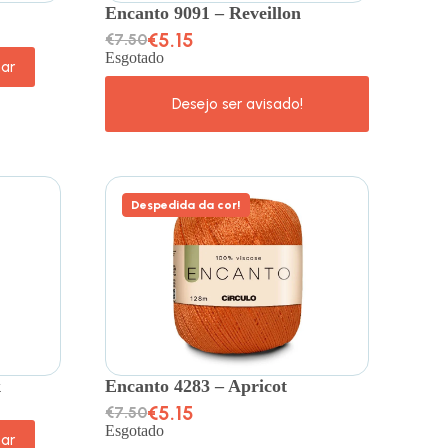
Encanto 9091 – Reveillon
€
5.15
€
7.50
Esgotado
nar
Despedida da cor!
k
Encanto 4283 – Apricot
€
5.15
€
7.50
Esgotado
nar