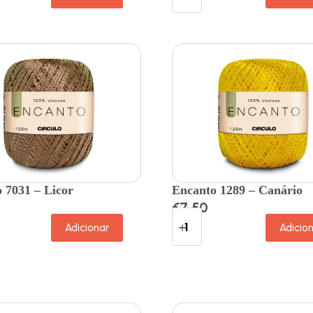
 7031 – Licor
Encanto 1289 – Canário
€
7.50
Adicionar
Adicio