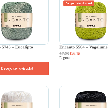
Despedida da cor!
 5745 – Eucalipto
Encanto 5564 – Vagalume
€
5.15
€
7.50
Esgotado