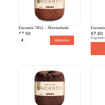
Encanto 7852 – Marmelada
Encanto
€
7.50
€
7.50
Esgotado
Adicionar