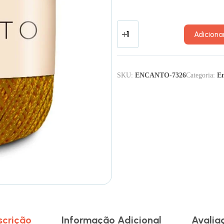
Adiciona
SKU:
ENCANTO-7326
Categoria:
E
scrição
Informação Adicional
Avalia