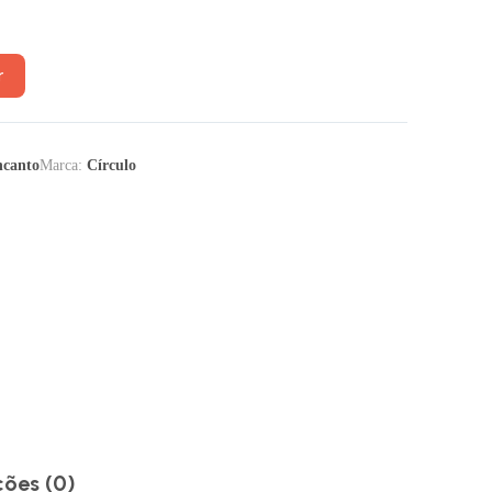
r
ncanto
Marca:
Círculo
ções (0)