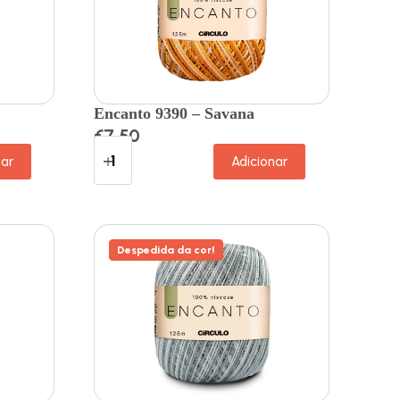
Encanto 9390 – Savana
€
7.50
nar
Adicionar
Despedida da cor!