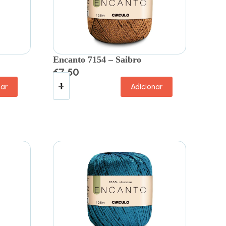
Encanto 7154 – Saibro
€
7.50
nar
Adicionar