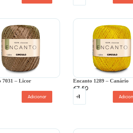
 7031 – Licor
Encanto 1289 – Canário
€
7.50
Adicionar
Adicio