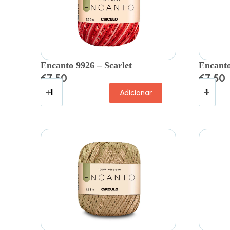
Encanto 9926 – Scarlet
Encanto
€
7.50
€
7.50
Adicionar