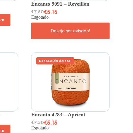
Encanto 9091 – Reveillon
€
5.15
€
7.50
Esgotado
nar
Despedida da cor!
k
Encanto 4283 – Apricot
€
5.15
€
7.50
Esgotado
nar