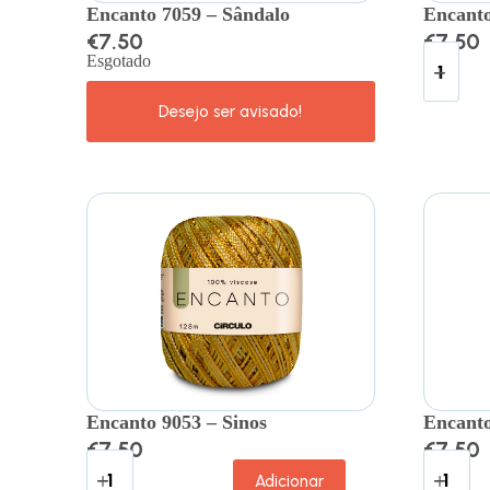
Encanto 7059 – Sândalo
Encanto
€
7.50
€
7.50
Esgotado
Encanto 9053 – Sinos
Encanto
€
7.50
€
7.50
Adicionar