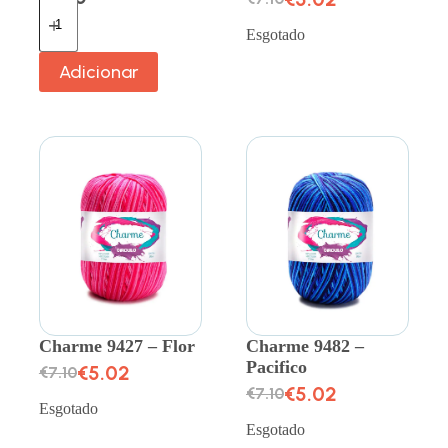
Esgotado
Adicionar
Charme 9427 – Flor
Charme 9482 –
Pacifico
€
5.02
€
7.10
€
5.02
€
7.10
Esgotado
Esgotado