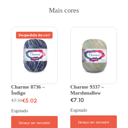
Mais cores
Despedida da cor!
Charme 8736 –
Charme 9337 –
Índigo
Marshmallow
€
7.10
€
5.02
€
7.10
Esgotado
Esgotado