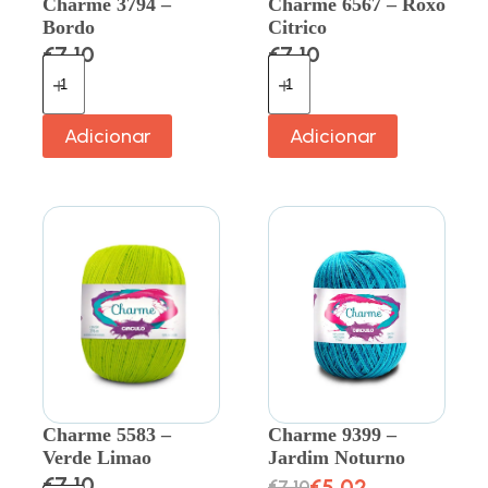
Charme 3794 –
Charme 6567 – Roxo
Bordo
Citrico
€
7.10
€
7.10
Adicionar
Adicionar
Charme 5583 –
Charme 9399 –
Verde Limao
Jardim Noturno
€
7.10
€
5.02
€
7.10