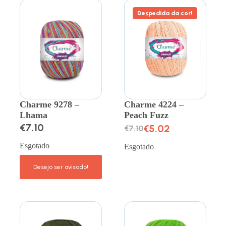
Despedida da cor!
Charme 9278 –
Charme 4224 –
Lhama
Peach Fuzz
€
7.10
€
5.02
€
7.10
Esgotado
Esgotado