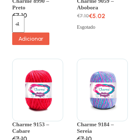
Charme 8990 –
Charme 9059 –
Preto
Abobora
€
7.10
€
5.02
€
7.10
Esgotado
Adicionar
Charme 9153 –
Charme 9184 –
Cabare
Sereia
€
7.10
€
7.10