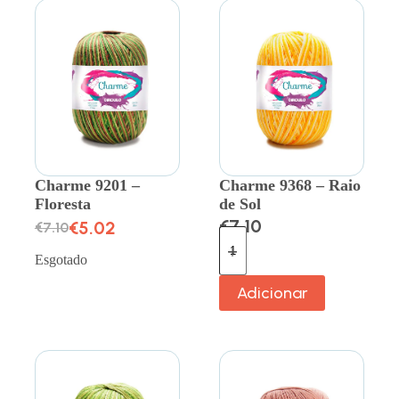
Charme 9201 –
Charme 9368 – Raio
Floresta
de Sol
€
7.10
€
5.02
€
7.10
Esgotado
Adicionar