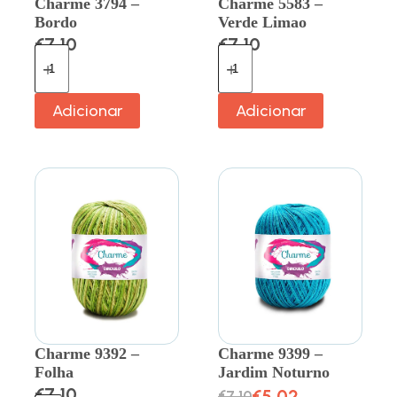
Charme 3794 –
Charme 5583 –
Bordo
Verde Limao
€
7.10
€
7.10
Adicionar
Adicionar
Charme 9392 –
Charme 9399 –
Folha
Jardim Noturno
€
7.10
€
5.02
€
7.10