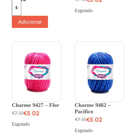
Esgotado
Adicionar
Charme 9427 – Flor
Charme 9482 –
Pacifico
€
5.02
€
7.10
€
5.02
€
7.10
Esgotado
Esgotado