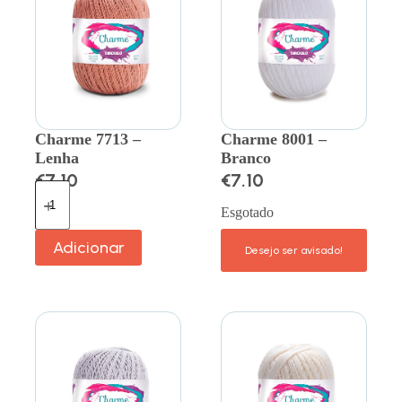
Charme 7713 –
Charme 8001 –
Lenha
Branco
€
7.10
€
7.10
Esgotado
Adicionar