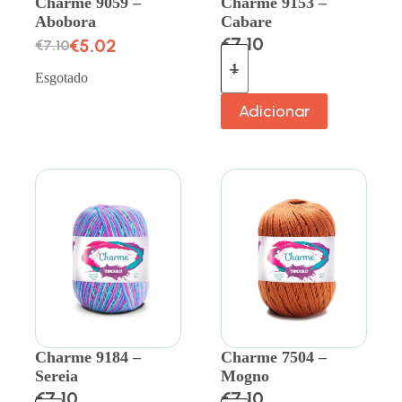
Charme 9059 –
Charme 9153 –
Abobora
Cabare
€
7.10
€
5.02
€
7.10
Esgotado
Adicionar
Charme 9184 –
Charme 7504 –
Sereia
Mogno
€
7.10
€
7.10