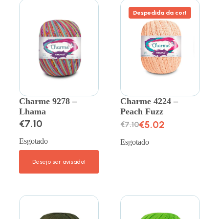
Despedida da cor!
Charme 9278 –
Charme 4224 –
Lhama
Peach Fuzz
€
7.10
€
5.02
€
7.10
Esgotado
Esgotado