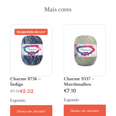
Mais cores
Despedida da cor!
Charme 8736 –
Charme 9337 –
Índigo
Marshmallow
€
7.10
€
5.02
€
7.10
Esgotado
Esgotado