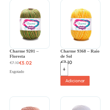
Charme 9201 –
Charme 9368 – Raio
Floresta
de Sol
€
7.10
€
5.02
€
7.10
Esgotado
Adicionar