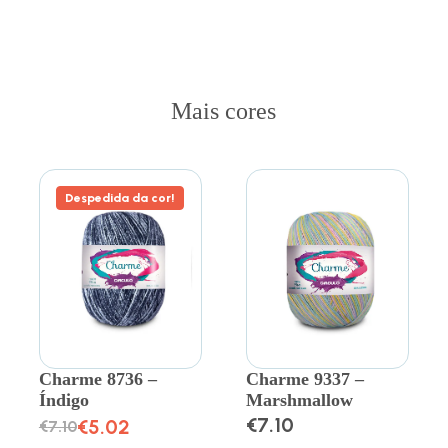
Mais cores
Despedida da cor!
Charme 8736 –
Charme 9337 –
Índigo
Marshmallow
€
7.10
€
5.02
€
7.10