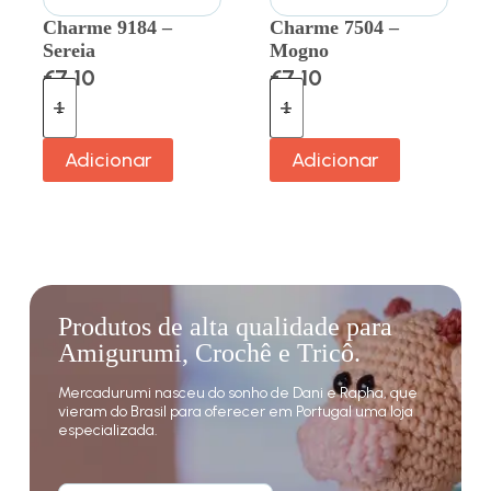
Charme 9184 –
Charme 7504 –
Sereia
Mogno
€
7.10
€
7.10
Adicionar
Adicionar
Produtos de alta qualidade para
Amigurumi, Crochê e Tricô.
Mercadurumi nasceu do sonho de Dani e Rapha, que
vieram do Brasil para oferecer em Portugal uma loja
especializada.