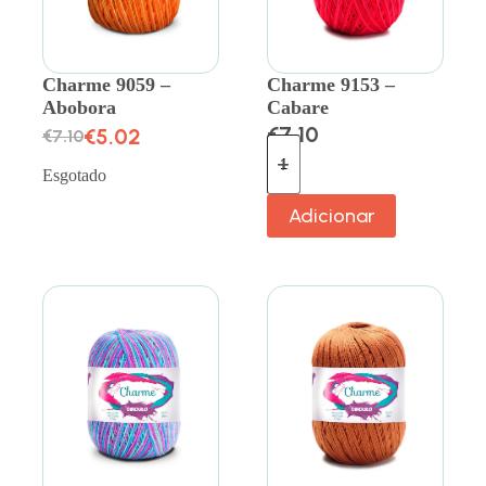
Charme 9059 –
Charme 9153 –
Abobora
Cabare
€
7.10
€
5.02
€
7.10
Esgotado
Adicionar