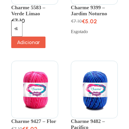
Charme 5583 –
Charme 9399 –
Verde Limao
Jardim Noturno
€
7.10
€
5.02
€
7.10
Esgotado
Adicionar
Charme 9427 – Flor
Charme 9482 –
Pacifico
€
5.02
€
7.10