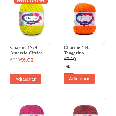
Despedida da cor!
Charme 1779 –
Charme 4445 –
Amarelo Citrico
Tangerina
€
7.10
€
5.02
€
7.10
Adicionar
Adicionar