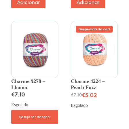
Adicionar
Adicionar
Despedida da cor!
Charme 9278 –
Charme 4224 –
Lhama
Peach Fuzz
€
7.10
€
5.02
€
7.10
Esgotado
Esgotado