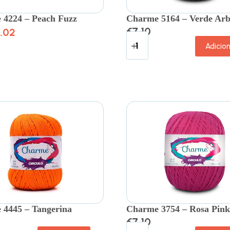
 4224 – Peach Fuzz
Charme 5164 – Verde Arb
€
7.10
.02
Adicio
4445 – Tangerina
Charme 3754 – Rosa Pink
€
7.10