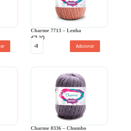
Charme 7713 – Lenha
€
7.10
nar
Adicionar
Charme 8336 – Chumbo