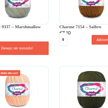
 9337 – Marshmallow
Charme 7154 – Saibro
€
7.10
Adicio
dida da cor!