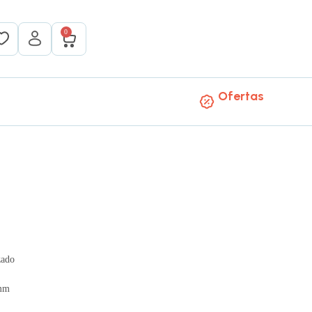
0
Ofertas
zado
5mm