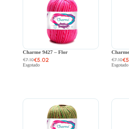
Charme 9427 – Flor
Charme 
€
5.02
€
5
€
7.10
€
7.10
Esgotado
Esgotado