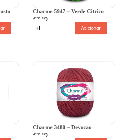
usto
Charme 5947 – Verde Citrico
€
7.10
nar
Adicionar
Charme 3480 – Devocao
€
7.10