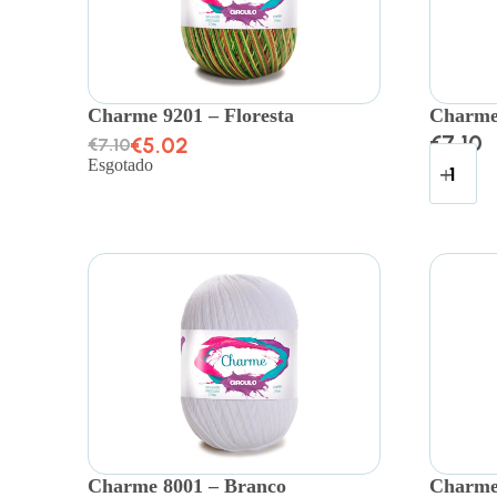
Charme 9201 – Floresta
Charme 
€
7.10
€
5.02
€
7.10
Esgotado
Charme 8001 – Branco
Charme 