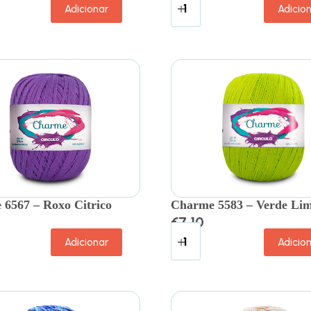
Adicionar
Adicio
6567 – Roxo Citrico
Charme 5583 – Verde Li
€
7.10
Adicionar
Adicio