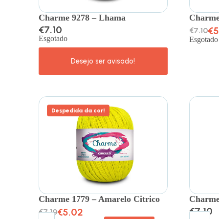
Charme 9278 – Lhama
Charme
€
7.10
€
5
€
7.10
Esgotado
Esgotado
Despedida da cor!
Charme 1779 – Amarelo Citrico
Charme 
€
7.10
€
5.02
€
7.10