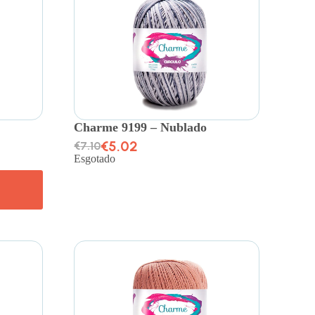
Charme 9199 – Nublado
€
5.02
€
7.10
Esgotado