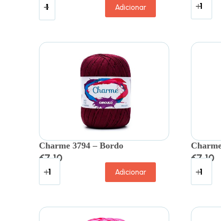
Adicionar
Charme 3794 – Bordo
Charme 
€
7.10
€
7.10
Adicionar