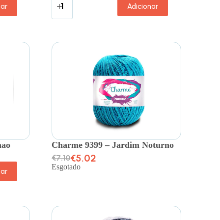
nar
Adicionar
mao
Charme 9399 – Jardim Noturno
€
5.02
€
7.10
Esgotado
nar