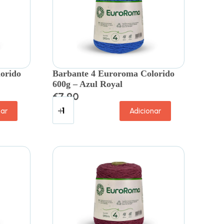
orido
Barbante 4 Euroroma Colorido
600g – Azul Royal
€
7.90
nar
Adicionar