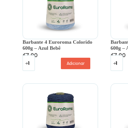
Barbante 4 Euroroma Colorido
Barbant
600g – Azul Bebê
600g – 
€
7.90
€
7.90
Adicionar