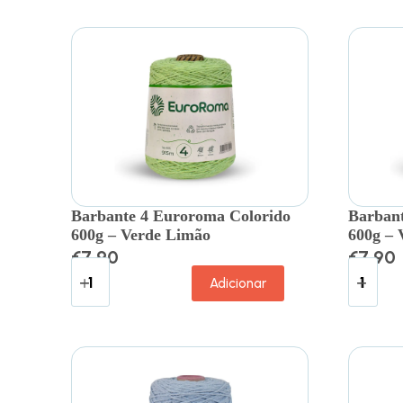
Barbante 4 Euroroma Colorido
Barbant
600g – Verde Limão
600g – 
€
7.90
€
7.90
Adicionar