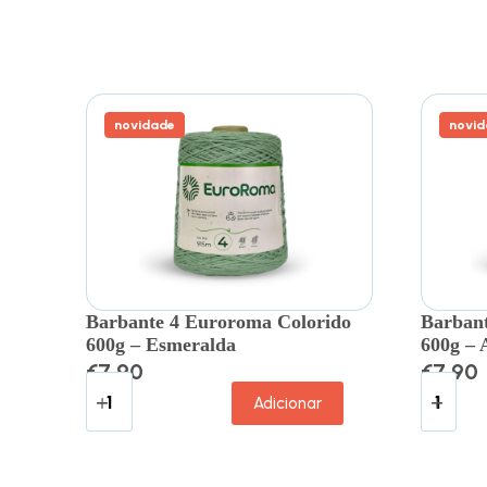
novidade
novid
Barbante 4 Euroroma Colorido
Barbant
600g – Esmeralda
600g – 
€
7.90
€
7.90
Adicionar