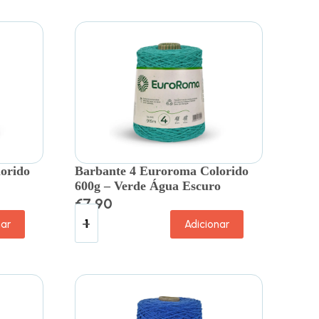
orido
Barbante 4 Euroroma Colorido
600g – Verde Água Escuro
€
7.90
nar
Adicionar