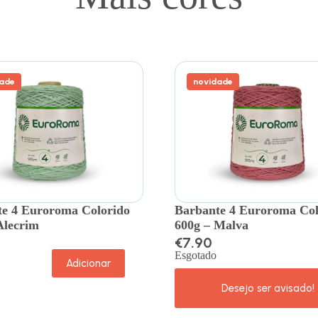
ade
novidade
e 4 Euroroma Colorido
Barbante 4 Euroroma Col
Alecrim
600g – Malva
€
7.90
Esgotado
Adicionar