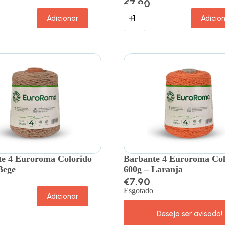
€
7.90
Adicionar
Adicio
e 4 Euroroma Colorido
Barbante 4 Euroroma Col
Bege
600g – Laranja
€
7.90
Esgotado
Adicionar