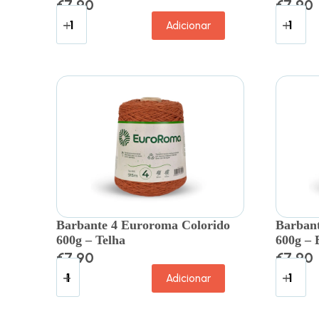
€
7.90
€
7.90
Adicionar
Barbante 4 Euroroma Colorido
Barbant
600g – Telha
600g – 
€
7.90
€
7.90
Adicionar