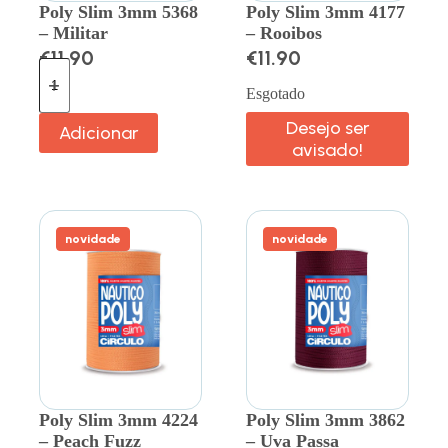
Poly Slim 3mm 5368
Poly Slim 3mm 4177
– Militar
– Rooibos
€
11.90
€
11.90
Esgotado
Desejo ser
Adicionar
avisado!
novidade
novidade
Poly Slim 3mm 4224
Poly Slim 3mm 3862
– Peach Fuzz
– Uva Passa