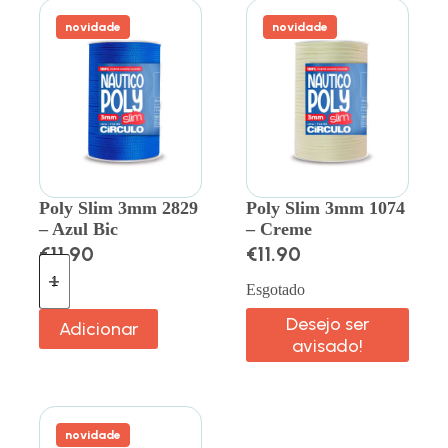
novidade
novidade
Poly Slim 3mm 2829
Poly Slim 3mm 1074
– Azul Bic
– Creme
€
11.90
€
11.90
Esgotado
Desejo ser
Adicionar
avisado!
novidade