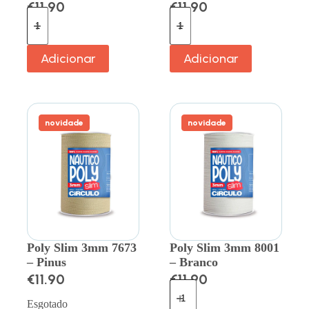
€
11.90
€
11.90
Adicionar
Adicionar
novidade
novidade
Poly Slim 3mm 7673
Poly Slim 3mm 8001
– Pinus
– Branco
€
11.90
€
11.90
Esgotado