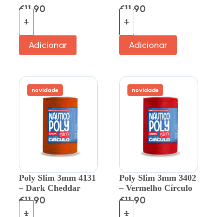
€
11.90
€
11.90
Adicionar
Adicionar
novidade
novidade
Poly Slim 3mm 4131
Poly Slim 3mm 3402
– Dark Cheddar
– Vermelho Círculo
€
11.90
€
11.90