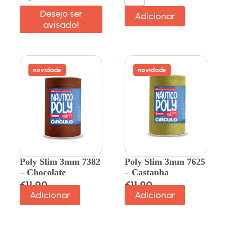
Desejo ser
Adicionar
avisado!
novidade
novidade
Poly Slim 3mm 7382
Poly Slim 3mm 7625
– Chocolate
– Castanha
€
11.90
€
11.90
Adicionar
Adicionar