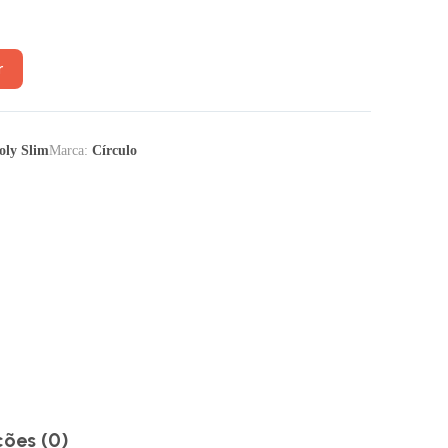
r
oly Slim
Marca:
Círculo
ções (0)