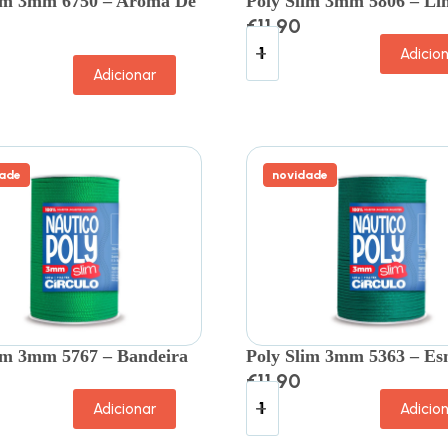
lim 3mm 6750 – Aroma De
Poly Slim 3mm 5806 – L
€
11.90
Adicio
Adicionar
ade
novidade
im 3mm 5767 – Bandeira
Poly Slim 3mm 5363 – Es
€
11.90
Adicionar
Adicio