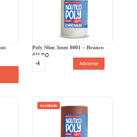
nus
Poly Slim 3mm 8001 – Branco
€
11.90
Adicionar
novidade