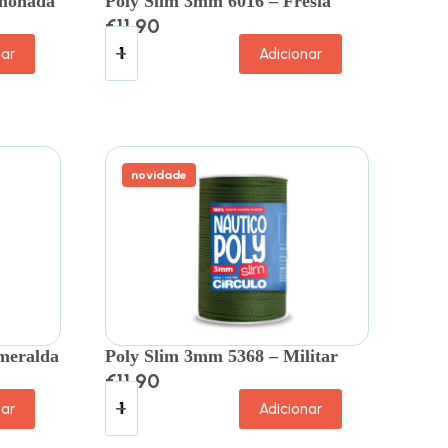
imonada
Poly Slim 3mm 6016 – Frésia
€
11.90
nar
Adicionar
novidade
meralda
Poly Slim 3mm 5368 – Militar
€
11.90
nar
Adicionar