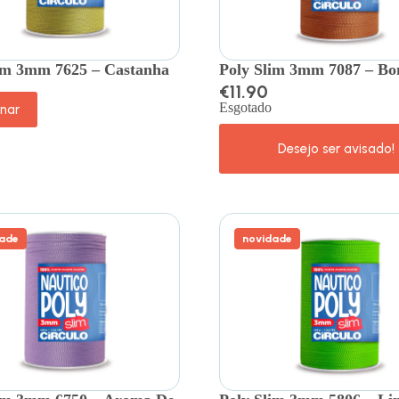
im 3mm 7625 – Castanha
Poly Slim 3mm 7087 – 
€
11.90
Esgotado
onar
ade
novidade