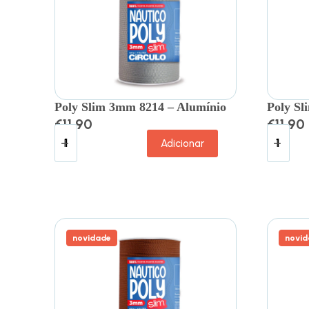
Poly Slim 3mm 8214 – Alumínio
Poly Sl
€
11.90
€
11.90
Adicionar
novidade
novid