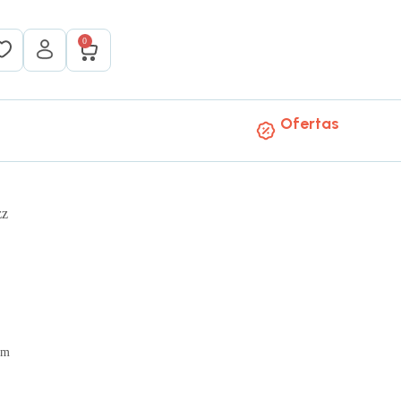
0
Ofertas
zz
mm