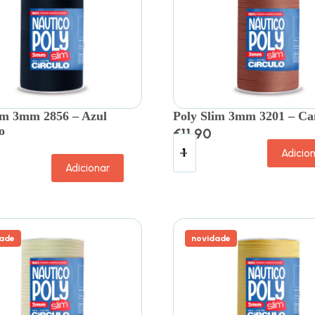
im 3mm 2856 – Azul
Poly Slim 3mm 3201 – C
o
€
11.90
Adicio
Adicionar
ade
novidade