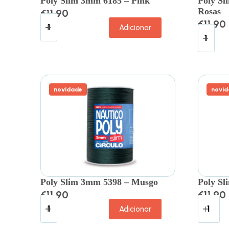
Poly Slim 3mm 6185 – Pink
Poly S
Rosas
€
11.90
€
11.90
Adicionar
novidade
novid
Poly Slim 3mm 5398 – Musgo
Poly Sl
€
11.90
€
11.90
Adicionar