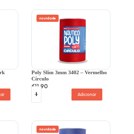
novidade
rk
Poly Slim 3mm 3402 – Vermelho
Círculo
€
11.90
nar
Adicionar
novidade