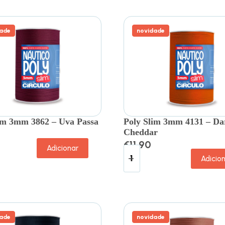
ade
novidade
im 3mm 3862 – Uva Passa
Poly Slim 3mm 4131 – Da
Cheddar
€
11.90
Adicionar
Adicio
ade
novidade