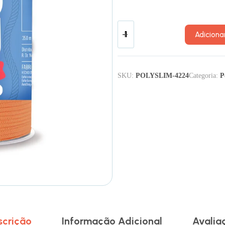
Adiciona
SKU:
POLYSLIM-4224
Categoria:
P
scrição
Informação Adicional
Avalia