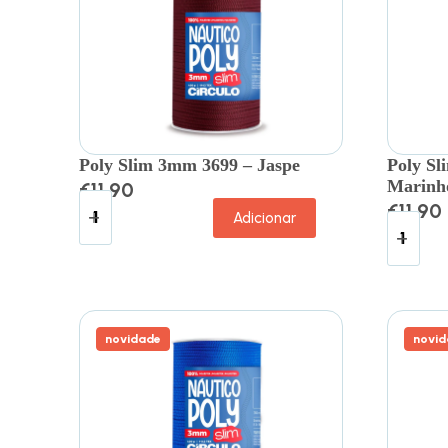
Poly Slim 3mm 3699 – Jaspe
Poly Sl
Marinh
€
11.90
€
11.90
Adicionar
novidade
novid