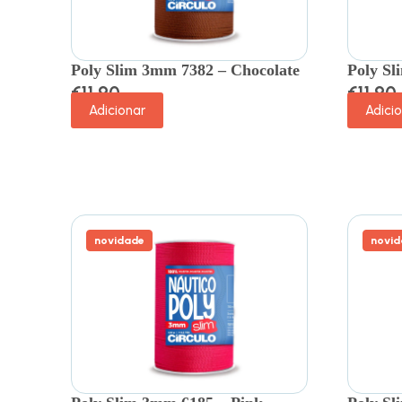
Poly Slim 3mm 7382 – Chocolate
Poly Sl
€
11.90
€
11.90
Adicionar
Adici
novidade
novid