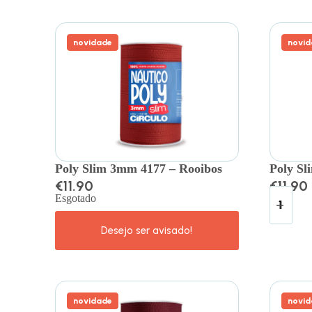
novidade
novid
Poly Slim 3mm 4177 – Rooibos
Poly Sl
€
11.90
€
11.90
Esgotado
novidade
novid