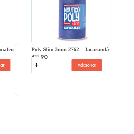
amafeu
Poly Slim 3mm 2762 – Jacarandá
€
11.90
nar
Adicionar