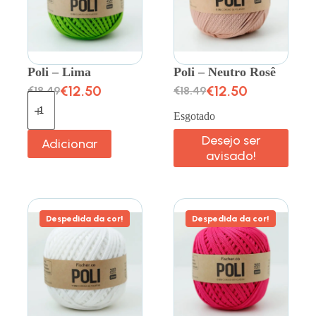
Poli – Lima
Poli – Neutro Rosê
€
12.50
€
12.50
€
18.49
€
18.49
Esgotado
Desejo ser
Adicionar
avisado!
Despedida da cor!
Despedida da cor!