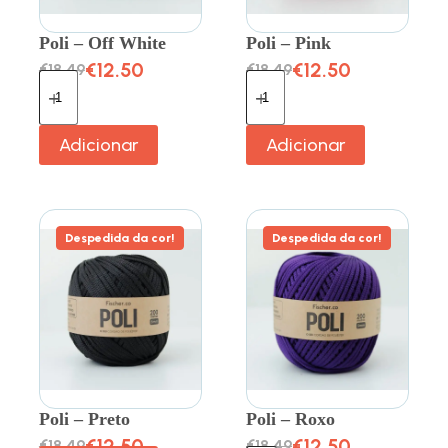
Poli – Off White
Poli – Pink
€
12.50
€
12.50
€
18.49
€
18.49
Adicionar
Adicionar
Despedida da cor!
Despedida da cor!
Poli – Preto
Poli – Roxo
€
12.50
€
12.50
€
18.49
€
18.49