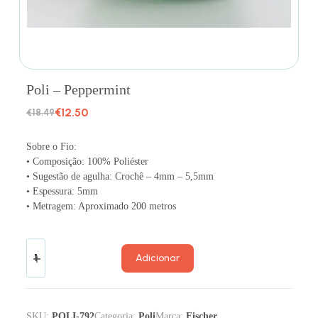
Poli – Peppermint
€
12.50
€
18.49
Sobre o Fio:
• Composição: 100% Poliéster
• Sugestão de agulha: Crochê – 4mm – 5,5mm
• Espessura: 5mm
• Metragem: Aproximado 200 metros
Adicionar
SKU:
POLI-792
Categoria:
Poli
Marca:
Fischer