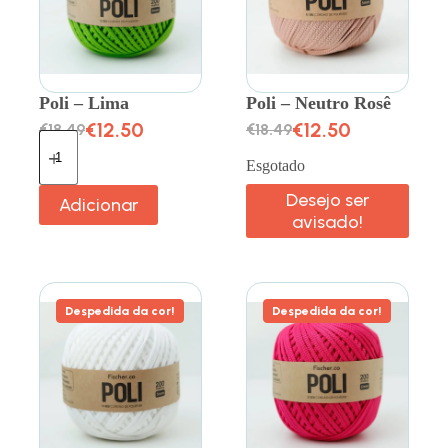
Poli – Lima
Poli – Neutro Rosê
€
12.50
€
12.50
€
18.49
€
18.49
Esgotado
Desejo ser
Adicionar
avisado!
Despedida da cor!
Despedida da cor!