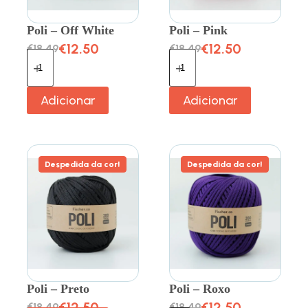
Poli – Off White
Poli – Pink
€
12.50
€
12.50
€
18.49
€
18.49
Adicionar
Adicionar
Despedida da cor!
Despedida da cor!
Poli – Preto
Poli – Roxo
€
12.50
€
12.50
€
18.49
€
18.49