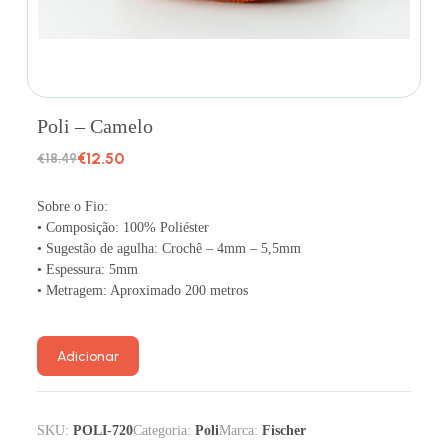
Poli – Camelo
€
12.50
€
18.49
Sobre o Fio:
• Composição: 100% Poliéster
• Sugestão de agulha: Crochê – 4mm – 5,5mm
• Espessura: 5mm
• Metragem: Aproximado 200 metros
Adicionar
SKU:
POLI-720
Categoria:
Poli
Marca:
Fischer