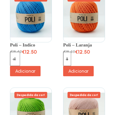
Poli – Indico
Poli – Laranja
€
12.50
€
12.50
€
18.49
€
18.49
Adicionar
Adicionar
Despedida da cor!
Despedida da cor!