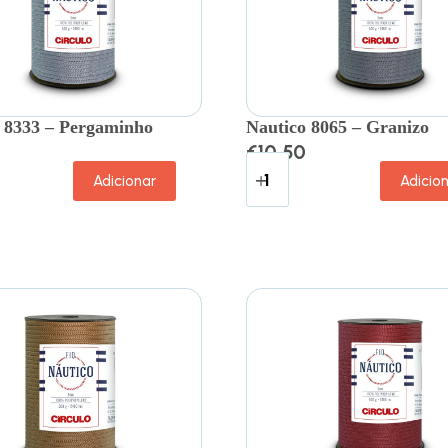
 8333 – Pergaminho
Nautico 8065 – Granizo
€
10.50
Adicionar
Adicio