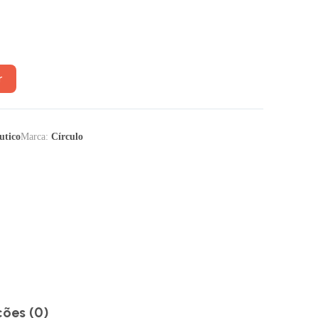
r
utico
Marca:
Círculo
ções (0)