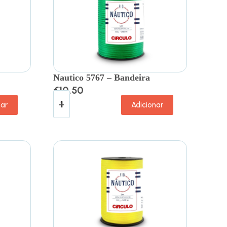
Nautico 5767 – Bandeira
€
10.50
nar
Adicionar