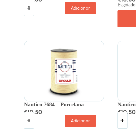
Esgotado
Adicionar
Nautico 7684 – Porcelana
Nautico
€
10.50
€
10.50
Adicionar