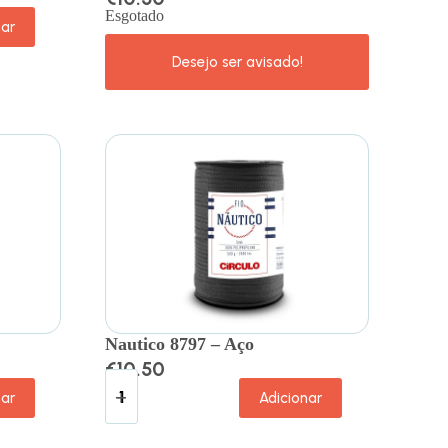
Esgotado
nar
Nautico 8797 – Aço
€
10.50
nar
Adicionar