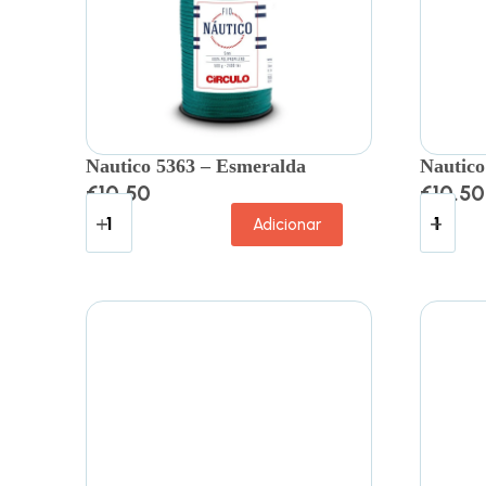
Nautico 5363 – Esmeralda
Nautico
€
10.50
€
10.50
Adicionar