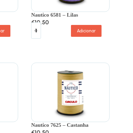
Nautico 6581 – Lilas
€
10.50
nar
Adicionar
Nautico 7625 – Castanha
€
10.50