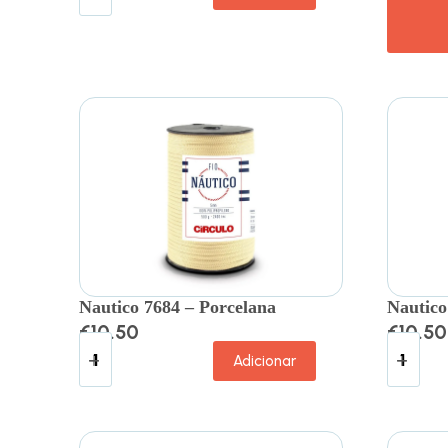
Nautico 7684 – Porcelana
Nautico
€
10.50
€
10.50
Adicionar