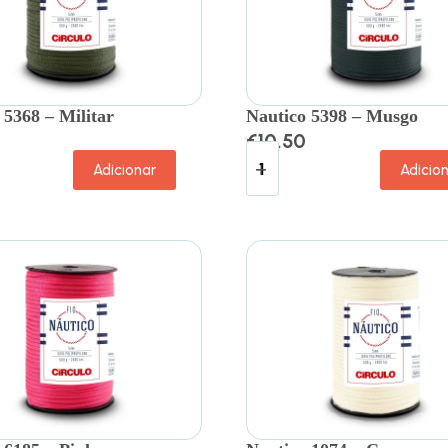
 5368 – Militar
Nautico 5398 – Musgo
€
10.50
Adicionar
Adicio