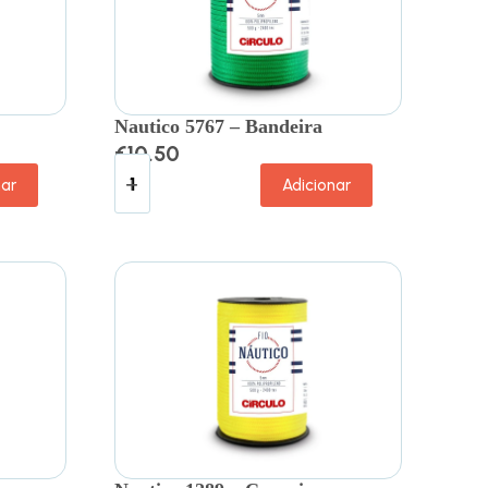
Nautico 5767 – Bandeira
€
10.50
nar
Adicionar