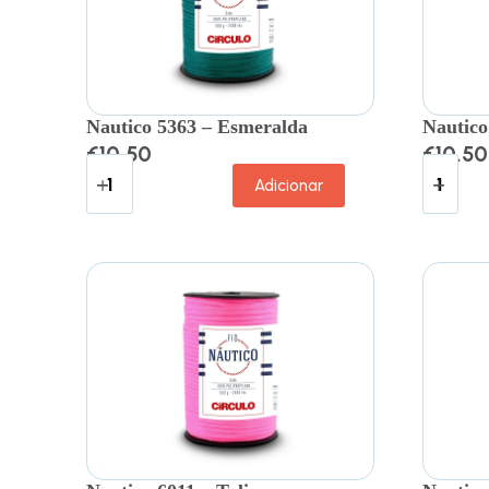
Nautico 5363 – Esmeralda
Nautico
€
10.50
€
10.50
Adicionar