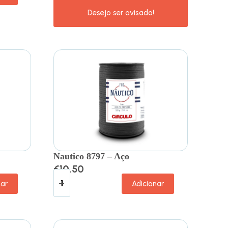
Nautico 8797 – Aço
€
10.50
nar
Adicionar