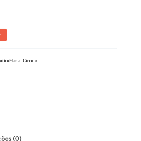
r
utico
Marca:
Círculo
ções (0)