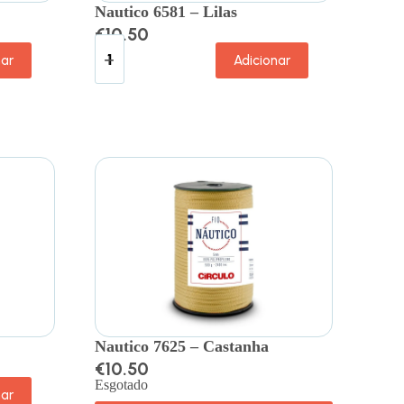
Nautico 6581 – Lilas
€
10.50
nar
Adicionar
Nautico 7625 – Castanha
€
10.50
Esgotado
nar