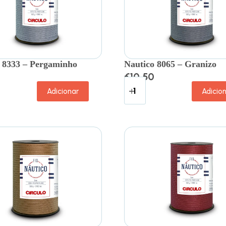
 8333 – Pergaminho
Nautico 8065 – Granizo
€
10.50
Adicionar
Adicio