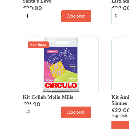
Santa’s Love
Listrad
€
20.00
€
22.0
Adicionar
novidade
Kit Collab Molla Mills
Kit Ami
Siames
€
21.00
€
22.0
Adicionar
Esgotado