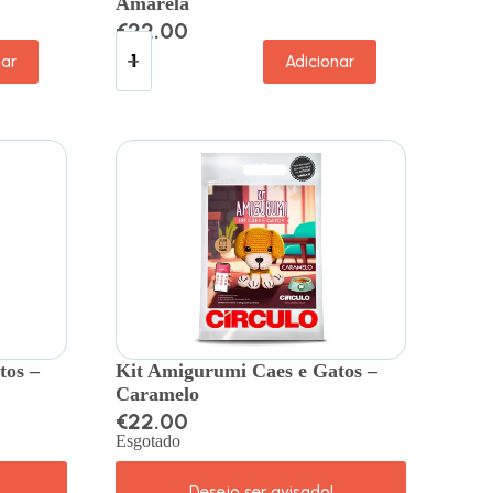
Amarela
€
22.00
nar
Adicionar
tos –
Kit Amigurumi Caes e Gatos –
Caramelo
€
22.00
Esgotado