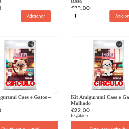
a
Rosa
0
€
22.00
Adicionar
Adicio
gurumi Caes e Gatos –
Kit Amigurumi Caes e Ga
Malhado
0
€
22.00
Esgotado