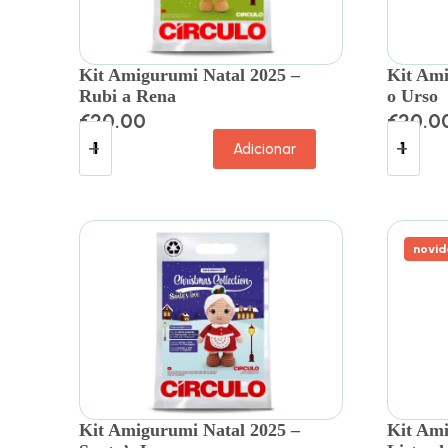
Kit Amigurumi Natal 2025 –
Kit Ami
Rubi a Rena
o Urso
€
20.00
€
20.0
Adicionar
novid
Kit Amigurumi Natal 2025 –
Kit Ami