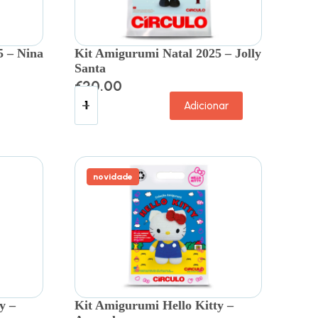
5 – Nina
Kit Amigurumi Natal 2025 – Jolly
Santa
€
20.00
Adicionar
novidade
y –
Kit Amigurumi Hello Kitty –