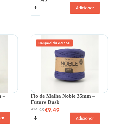
Adicionar
Despedida da cor!
m –
Fio de Malha Noble 35mm –
Future Dusk
€
9.49
€
14.49
nar
Adicionar