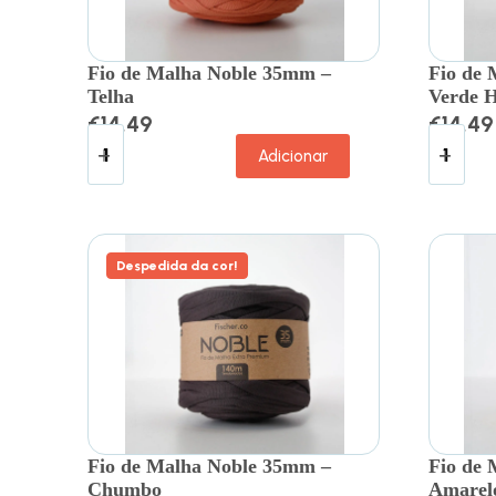
Fio de Malha Noble 35mm –
Fio de
Telha
Verde H
€
14.49
€
14.49
Adicionar
Despedida da cor!
Fio de Malha Noble 35mm –
Fio de
Chumbo
Amarel