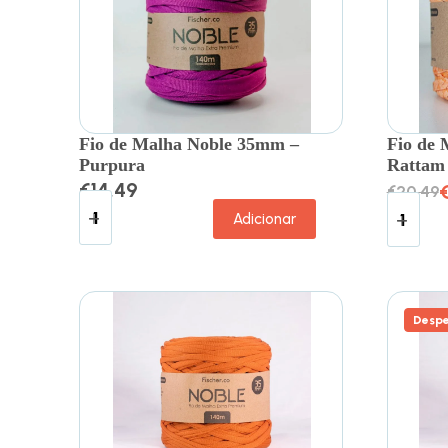
Fio de Malha Noble 35mm –
Fio de
Purpura
Rattam
€
14.49
€
20.49
Adicionar
Despe