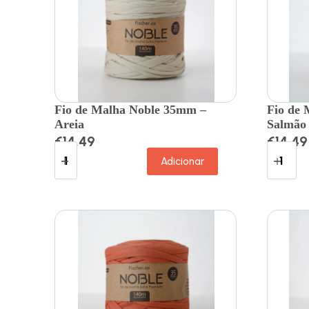
Fio de Malha Noble 35mm –
Fio de
Areia
Salmão
€
14.49
€
14.49
Adicionar