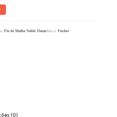
r
ia:
Fio de Malha Noble 35mm
Marca:
Fischer
ções (0)