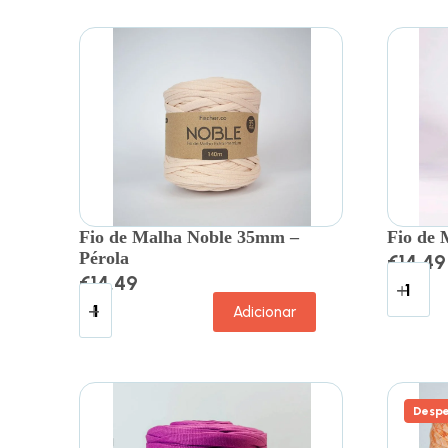
Fio de Malha Noble 35mm –
Fio de 
Pérola
€
14.49
€
14.49
Adicionar
Despe