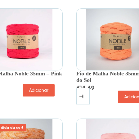
Malha Noble 35mm – Pink
Fio de Malha Noble 35mm
do Sol
€
14.49
Adicionar
Adicio
dida da cor!