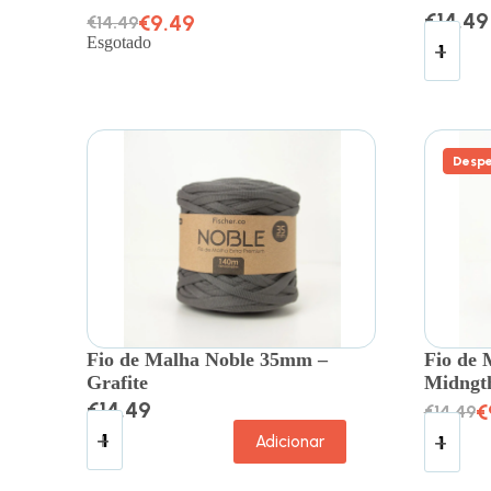
€
14.49
€
9.49
€
14.49
Esgotado
Despe
Fio de Malha Noble 35mm –
Fio de
Grafite
Midngt
€
14.49
€
€
14.49
Adicionar