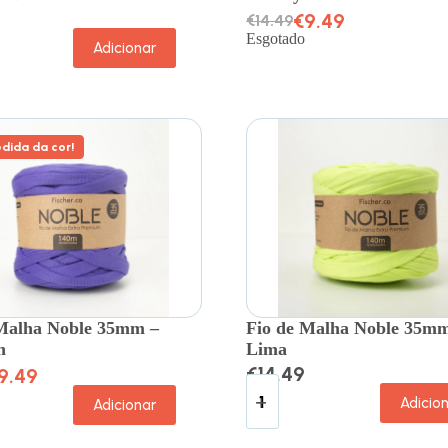
€
9.49
€
14.49
Esgotado
Adicionar
dida da cor!
 Malha Noble 35mm –
Fio de Malha Noble 35m
h
Lima
€
14.49
9.49
Adicio
Adicionar