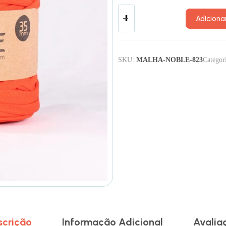
Adiciona
SKU:
MALHA-NOBLE-823
Categor
scrição
Informação Adicional
Avalia