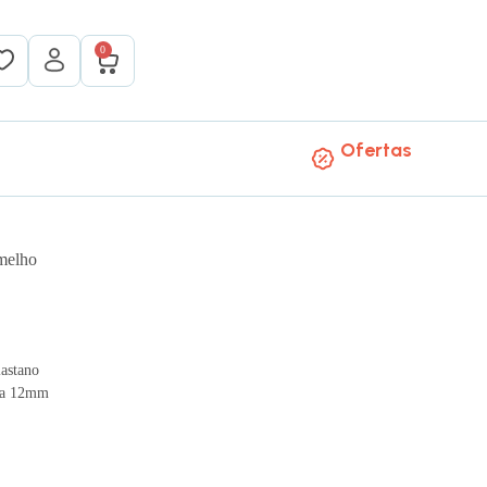
0
Ofertas
melho
astano
m a 12mm