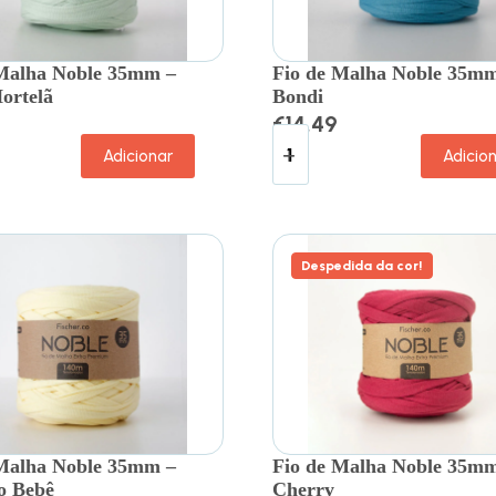
 Malha Noble 35mm –
Fio de Malha Noble 35mm
ortelã
Bondi
€
14.49
Adicionar
Adicio
Despedida da cor!
 Malha Noble 35mm –
Fio de Malha Noble 35m
o Bebê
Cherry