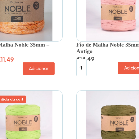
 Malha Noble 35mm –
Fio de Malha Noble 35mm
Antigo
€
14.49
€
11.49
Adicio
Adicionar
dida da cor!