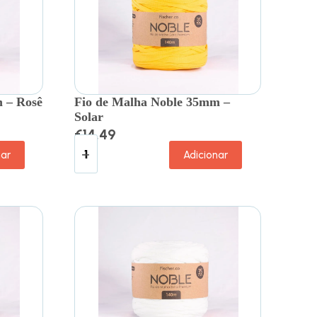
 – Rosê
Fio de Malha Noble 35mm –
Solar
€
14.49
nar
Adicionar