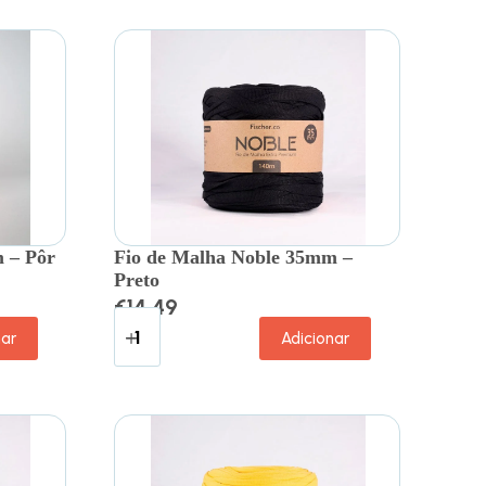
 – Pôr
Fio de Malha Noble 35mm –
Preto
€
14.49
nar
Adicionar