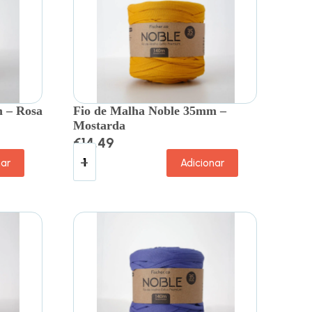
 – Rosa
Fio de Malha Noble 35mm –
Mostarda
€
14.49
nar
Adicionar