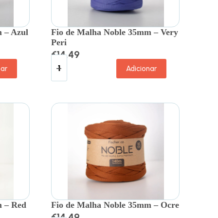
 – Azul
Fio de Malha Noble 35mm – Very
Peri
€
14.49
nar
Adicionar
m – Red
Fio de Malha Noble 35mm – Ocre
€
14.49