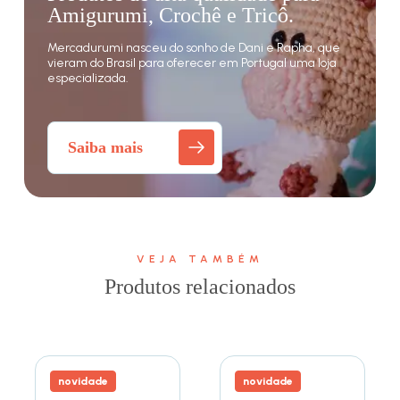
Amigurumi, Crochê e Tricô.
Mercadurumi nasceu do sonho de Dani e Rapha, que
vieram do Brasil para oferecer em Portugal uma loja
especializada.
Saiba mais
VEJA TAMBÉM
Produtos relacionados
novidade
novidade