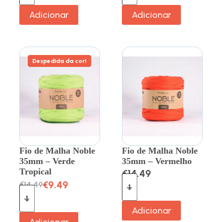
Adicionar
Adicionar
Despedida da cor!
Fio de Malha Noble
Fio de Malha Noble
35mm – Verde
35mm – Vermelho
Tropical
€
14.49
€
9.49
€
14.49
Adicionar