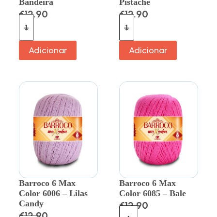
Bandeira
Pistache
€
12.90
€
12.90
Adicionar
Adicionar
Barroco 6 Max
Barroco 6 Max
Color 6006 – Lilas
Color 6085 – Bale
Candy
€
12.90
€
12.90