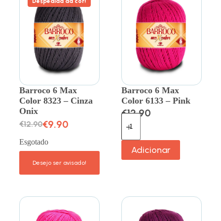
Despedida da cor!
Barroco 6 Max
Barroco 6 Max
Color 8323 – Cinza
Color 6133 – Pink
Onix
€
12.90
€
9.90
€
12.90
Esgotado
Adicionar