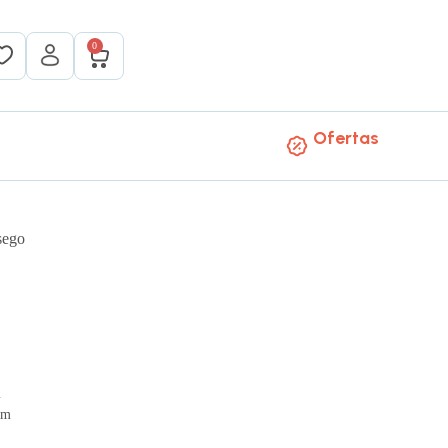
0
Ofertas
sego
m
mm