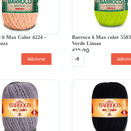
 6 Max Color 4224 –
Barroco 6 Max color 5583
Fuzz
Verde Limao
€
12.90
Adicionar
Adicio