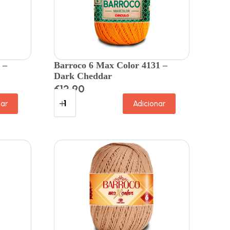
 –
Barroco 6 Max Color 4131 –
Dark Cheddar
€
12.90
nar
Adicionar