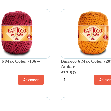
 6 Max Color 7136 –
Barroco 6 Max Color 720
a
Ambar
€
12.90
Adicionar
Adicio