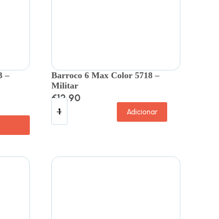
3 –
Barroco 6 Max Color 5718 –
Militar
€
12.90
Adicionar