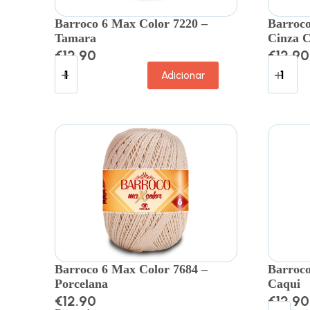
Barroco 6 Max Color 7220 –
Barroco
Tamara
Cinza 
€
12.90
€
12.90
Adicionar
Barroco 6 Max Color 7684 –
Barroco
Porcelana
Caqui
€
12.90
€
12.90