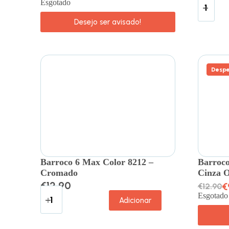
Esgotado
Desejo ser avisado!
Despe
Barroco 6 Max Color 8212 –
Barroco
Cromado
Cinza 
€
12.90
€
€
12.90
Esgotado
Adicionar