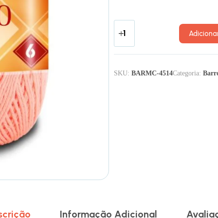
Adiciona
SKU:
BARMC-4514
Categoria:
Barr
scrição
Informação Adicional
Avalia