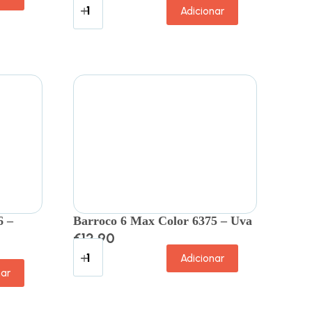
Adicionar
6 –
Barroco 6 Max Color 6375 – Uva
€
12.90
Adicionar
nar