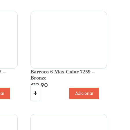
7 –
Barroco 6 Max Color 7259 –
Bronze
€
12.90
nar
Adicionar