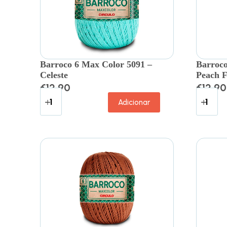
Barroco 6 Max Color 5091 –
Barroco
Celeste
Peach 
€
12.90
€
12.90
Adicionar