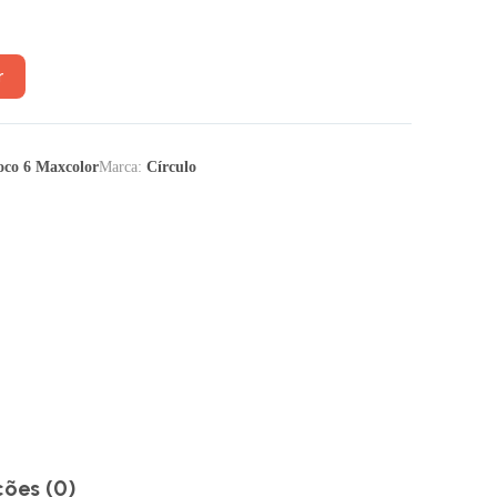
r
oco 6 Maxcolor
Marca:
Círculo
ções (0)