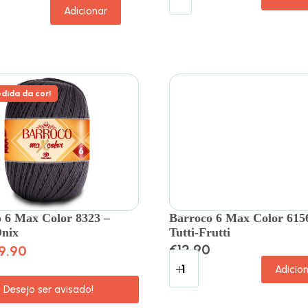
Adicionar
dida da cor!
 6 Max Color 8323 –
Barroco 6 Max Color 615
Onix
Tutti-Frutti
€
12.90
9.90
Adicio
Desejo ser avisado!