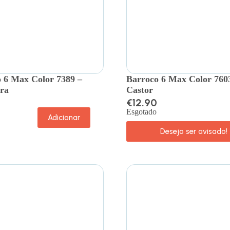
 6 Max Color 7389 –
Barroco 6 Max Color 760
ra
Castor
€
12.90
Esgotado
Adicionar
Desejo ser avisado!