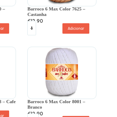
0 –
Barroco 6 Max Color 7625 –
Castanha
€
12.90
nar
Adicionar
8 – Cafe
Barroco 6 Max Color 8001 –
Branco
€
12.90
nar