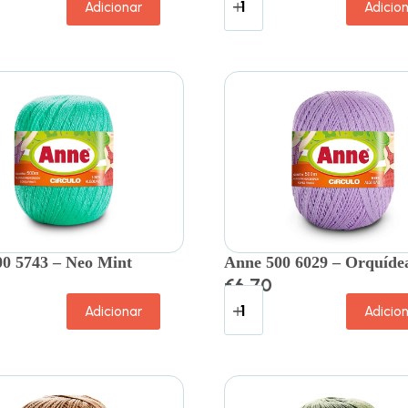
Adicionar
Adicio
0 5743 – Neo Mint
Anne 500 6029 – Orquíde
€
6.70
Adicionar
Adicio