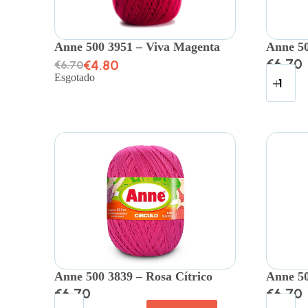
Anne 500 3951 – Viva Magenta
Anne 50
€
6.70
€
4.80
€
6.70
Esgotado
Anne 500 3839 – Rosa Cítrico
Anne 50
€
6.70
€
6.70