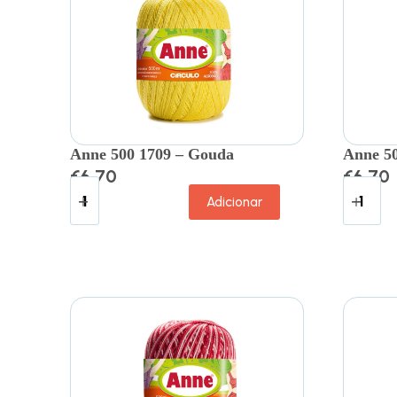
Anne 500 1709 – Gouda
Anne 50
€
6.70
€
6.70
Adicionar