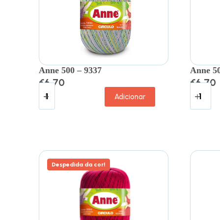
Anne 500 – 9337
Anne 5
€
6.70
€
6.70
Adicionar
Despedida da cor!