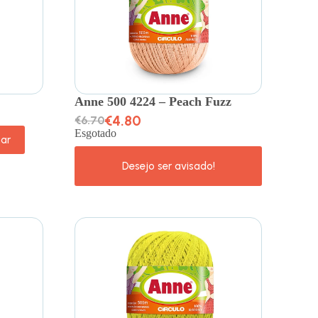
Anne 500 4224 – Peach Fuzz
€
4.80
€
6.70
Esgotado
nar