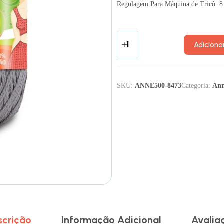
Regulagem Para Máquina de Tricô: 8
Adiciona
SKU:
ANNE500-8473
Categoria:
Ann
scrição
Informação Adicional
Avalia