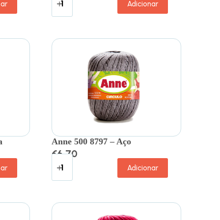
nar
Adicionar
a
Anne 500 8797 – Aço
€
6.70
nar
Adicionar