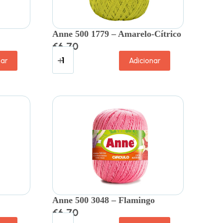
Anne 500 1779 – Amarelo-Cítrico
€
6.70
nar
Adicionar
Anne 500 3048 – Flamingo
€
6.70