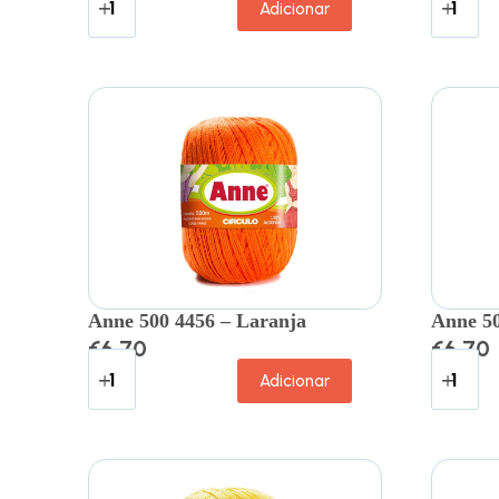
Adicionar
Anne 500 4456 – Laranja
Anne 50
€
6.70
€
6.70
Adicionar