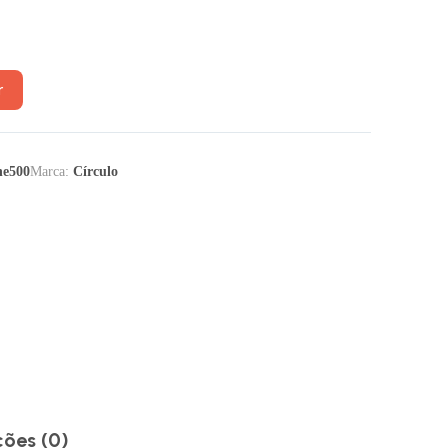
r
e500
Marca:
Círculo
ções (0)