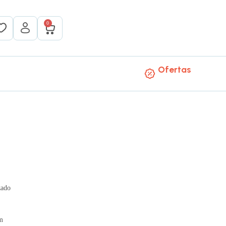
0
Ofertas
zado
m